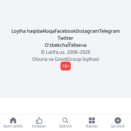
Loyiha haqida
Aloqa
Facebook
Instagram
Telegram
Twitter
Oʼzbekcha
Ўзбекча
© Latifa.uz, 2008–2026
Obuna
va
GoodGroup
loyihasi
18+
Bosh sahifa
Dodalari
Qidirish
Ruknlar
Qo'shish