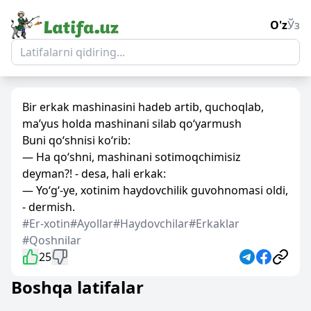
O'z
Ўз
Bir erkak mashinasini hadeb artib, quchoqlab,
ma’yus holda mashinani silab qo‘yarmush
Buni qo‘shnisi ko‘rib:
— Ha qo‘shni, mashinani sotimoqchimisiz
deyman?! - desa, hali erkak:
— Yo‘g‘-ye, xotinim haydovchilik guvohnomasi oldi,
- dermish.
#Er-xotin
#Ayollar
#Haydovchilar
#Erkaklar
#Qoshnilar
25
Boshqa latifalar