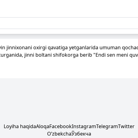
. Keyin jinnixonani oxirgi qavatiga yetganlarida umuman qoch
 turganida, jinni boltani shifokorga berib "Endi sen meni qu
Loyiha haqida
Aloqa
Facebook
Instagram
Telegram
Twitter
Oʼzbekcha
Ўзбекча