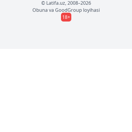
© Latifa.uz, 2008–2026
Obuna
va
GoodGroup
loyihasi
18+