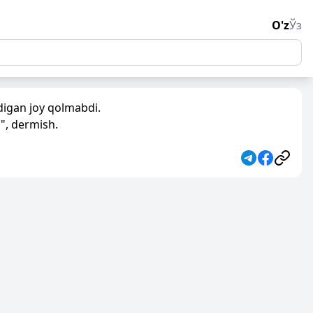
O'z
Ўз
adigan joy qolmabdi.
v", dermish.