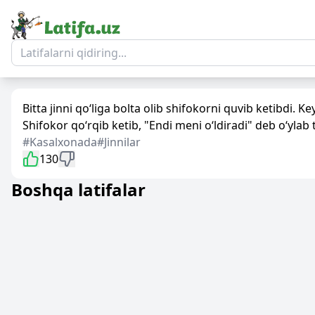
Bitta jinni qo‘liga bolta olib shifokorni quvib ketibdi
Shifokor qo‘rqib ketib, "Endi meni o‘ldiradi" deb o‘ylab
#Kasalxonada
#Jinnilar
130
Boshqa latifalar