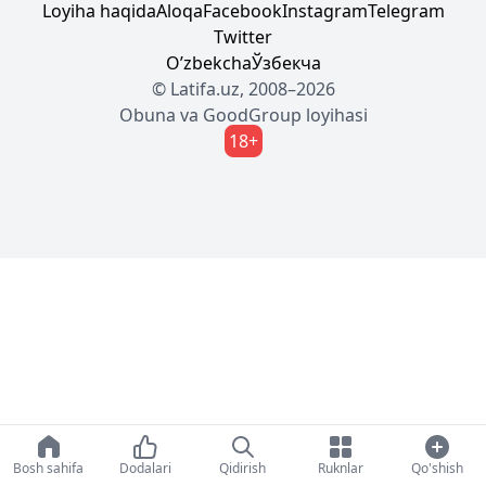
Loyiha haqida
Aloqa
Facebook
Instagram
Telegram
Twitter
Oʼzbekcha
Ўзбекча
© Latifa.uz, 2008–2026
Obuna
va
GoodGroup
loyihasi
18+
Bosh sahifa
Dodalari
Qidirish
Ruknlar
Qo'shish