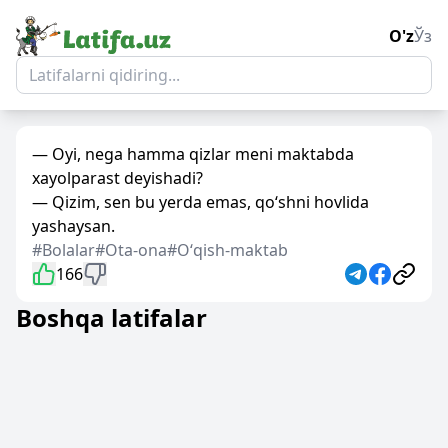
O'z
Ўз
— Oyi, nega hamma qizlar meni maktabda
xayolparast deyishadi?
— Qizim, sen bu yerda emas, qo‘shni hovlida
yashaysan.
#Bolalar
#Ota-ona
#Oʻqish-maktab
166
Boshqa latifalar