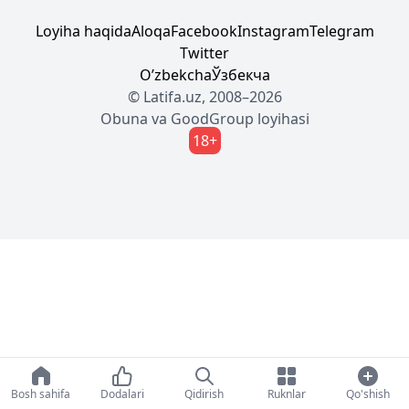
Loyiha haqida
Aloqa
Facebook
Instagram
Telegram
Twitter
Oʼzbekcha
Ўзбекча
© Latifa.uz, 2008–2026
Obuna
va
GoodGroup
loyihasi
18+
Bosh sahifa
Dodalari
Qidirish
Ruknlar
Qo'shish