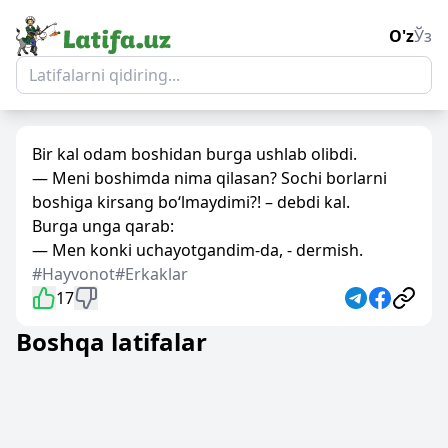
O'z
Ўз
Bir kal odam boshidan burga ushlab olibdi.
— Meni boshimda nima qilasan? Sochi borlarni
boshiga kirsang bo‘lmaydimi?! – debdi kal.
Burga unga qarab:
— Men konki uchayotgandim-da, - dermish.
#Hayvonot
#Erkaklar
17
Boshqa latifalar