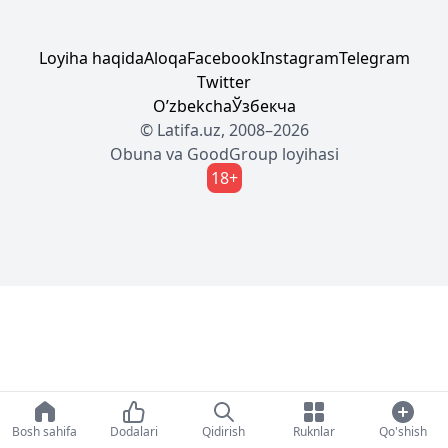
Loyiha haqida
Aloqa
Facebook
Instagram
Telegram
Twitter
Oʼzbekcha
Ўзбекча
© Latifa.uz, 2008–2026
Obuna
va
GoodGroup
loyihasi
18+
Bosh sahifa
Dodalari
Qidirish
Ruknlar
Qo'shish