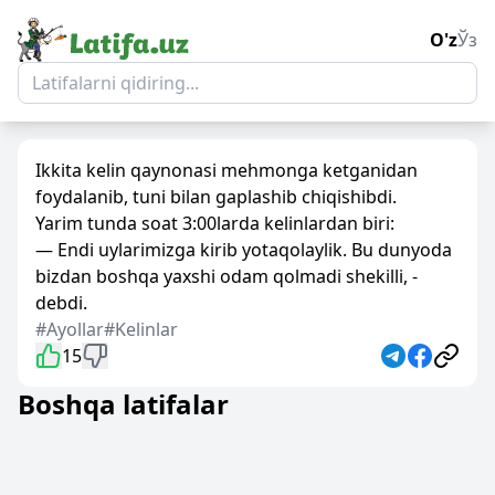
O'z
Ўз
Ikkita kelin qaynonasi mehmonga ketganidan
foydalanib, tuni bilan gaplashib chiqishibdi.
Yarim tunda soat 3:00larda kelinlardan biri:
— Endi uylarimizga kirib yotaqolaylik. Bu dunyoda
bizdan boshqa yaxshi odam qolmadi shekilli, -
debdi.
#Ayollar
#Kelinlar
15
Boshqa latifalar