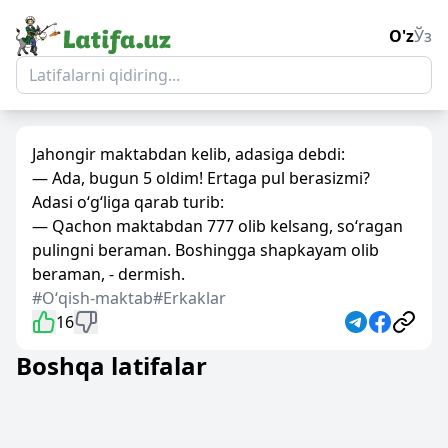
O'z
Ўз
Jahongir maktabdan kelib, adasiga debdi:
— Ada, bugun 5 oldim! Ertaga pul berasizmi?
Adasi o‘g‘liga qarab turib:
— Qachon maktabdan 777 olib kelsang, so‘ragan
pulingni beraman. Boshingga shapkayam olib
beraman, - dermish.
#Oʻqish-maktab
#Erkaklar
16
Boshqa latifalar