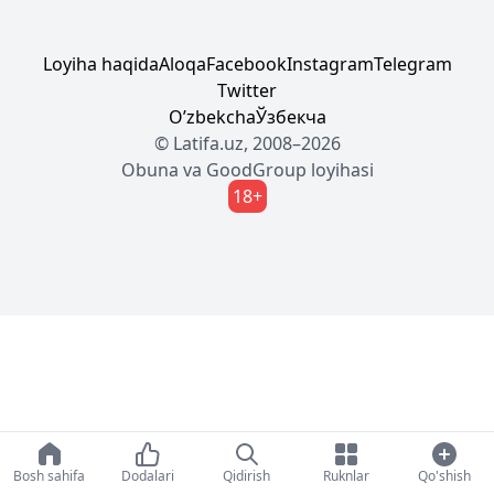
Loyiha haqida
Aloqa
Facebook
Instagram
Telegram
Twitter
Oʼzbekcha
Ўзбекча
© Latifa.uz, 2008–2026
Obuna
va
GoodGroup
loyihasi
18+
Bosh sahifa
Dodalari
Qidirish
Ruknlar
Qo'shish