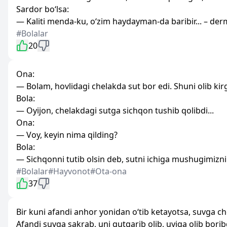
Sardor bo‘lsa:
— Kaliti menda-ku, o‘zim haydayman-da baribir... – der
#Bolalar
20
Ona:
— Bolam, hovlidagi chelakda sut bor edi. Shuni olib kirg
Bola:
— Oyijon, chelakdagi sutga sichqon tushib qolibdi...
Ona:
— Voy, keyin nima qilding?
Bola:
— Sichqonni tutib olsin deb, sutni ichiga mushugimizni
#Bolalar
#Hayvonot
#Ota-ona
37
Bir kuni afandi anhor yonidan oʻtib ketayotsa, suvga ch
Afandi suvga sakrab, uni qutqarib olib, uyiga olib borib