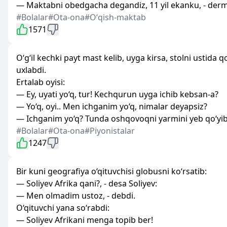
— Maktabni obedgacha degandiz, 11 yil ekanku, - der
#Bolalar
#Ota-ona
#Oʻqish-maktab
1571
O‘g‘il kechki payt mast kelib, uyga kirsa, stolni ustida
uxlabdi.
Ertalab oyisi:
— Ey, uyati yo‘q, tur! Kechqurun uyga ichib kebsan-a?
— Yo‘q, oyi.. Men ichganim yo‘q, nimalar deyapsiz?
— Ichganim yo‘q? Tunda oshqovoqni yarmini yeb qo‘yib
#Bolalar
#Ota-ona
#Piyonistalar
1247
Bir kuni geografiya o‘qituvchisi globusni ko‘rsatib:
— Soliyev Afrika qani?, - desa Soliyev:
— Men olmadim ustoz, - debdi.
O‘qituvchi yana so‘rabdi:
— Soliyev Afrikani menga topib ber!