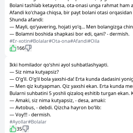
Bolani tashlab ketayotsa, ota-onasi unga rahmat ham 
Afandi koʻchaga chiqsa, bir payt bolani otasi orqasidan
Shunda afandi:
— Mayli, qoʻyavering, hojati yoʻq... Men bolangizga chi
— Bolamni boshida shapkasi bor edi, qani? - dermish.
#Er-xotin
#Bolalar
#Ota-ona
#Afandi
#Oila
166
Ikki homilador qo‘shni ayol suhbatlashyapti.
— Siz nima kutyapsiz?
— O‘g‘il. O‘g‘il bola yaxshi-da! Erta kunda dadasini yoni
— Men qiz kutyapman. Qiz yaxshi ekan. Erta kunda me
Bularni suhbatini 5 yoshli qizaloq eshitib turgan ekan.
— Amaki, siz nima kutyapsiz, - desa, amaki:
— Avtobus, - debdi. Qizcha hayron bo‘lib:
— Voy!!! - dermish.
#Ayollar
#Bolalar
35