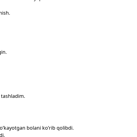
mish.
in.
 tashladim.
oʻkayotgan bolani koʻrib qolibdi.
di.