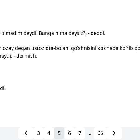
n olmadim deydi. Bunga nima deysiz?, - debdi.
n ozay degan ustoz ota-bolani qo‘shnisini ko‘chada ko‘rib qo
aydi, - dermish.
di.
3
4
5
6
7
...
66