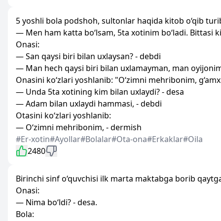
5 yoshli bola podshoh, sultonlar haqida kitob o‘qib turi
— Men ham katta bo‘lsam, 5ta xotinim bo‘ladi. Bittasi kir
Onasi:
— San qaysi biri bilan uxlaysan? - debdi
— Man hech qaysi biri bilan uxlamayman, man oyijonim 
Onasini ko‘zlari yoshlanib: "O‘zimni mehribonim, g‘amxo
— Unda 5ta xotining kim bilan uxlaydi? - desa
— Adam bilan uxlaydi hammasi, - debdi
Otasini ko‘zlari yoshlanib:
— O‘zimni mehribonim, - dermish
#Er-xotin
#Ayollar
#Bolalar
#Ota-ona
#Erkaklar
#Oila
2480
Birinchi sinf o‘quvchisi ilk marta maktabga borib qaytg
Onasi:
— Nima bo‘ldi? - desa.
Bola: