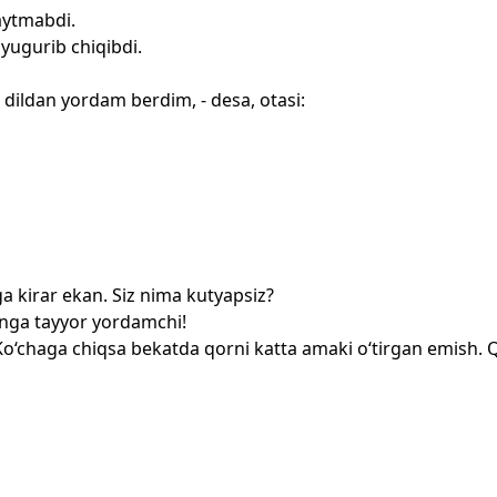
aytmabdi.
 yugurib chiqibdi.
n dildan yordam berdim, - desa, otasi:
ga kirar ekan. Siz nima kutyapsiz?
nga tayyor yordamchi!
 Ko‘chaga chiqsa bekatda qorni katta amaki o‘tirgan emish. Q