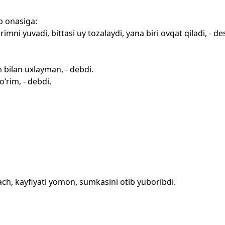
b onasiga:
imni yuvadi, bittasi uy tozalaydi, yana biri ovqat qiladi, - de
bilan uxlayman, - debdi.
‘rim, - debdi,
ach, kayfiyati yomon, sumkasini otib yuboribdi.