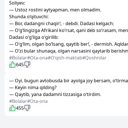
Soliyev:
— Ustoz rostini aytyapman, men olmadim.
Shunda o‘qituvchi:
— Bor, dadangni chaqir!, - debdi. Dadasi kelgach:
— O‘g‘lingizga Afrikani ko‘rsat, qani deb so‘rasam, me
Dadasi o‘g‘liga o‘girilib:
— O‘g‘lim, olgan bo‘lsang, qaytib ber!, - dermish. Aqlda
— O‘zi bular shunaqa, olgan narsasini qaytarib berishm
#Bolalar
#Ota-ona
#Oʻqish-maktab
#Qoshnilar
645
— Oyi, bugun avtobusda bir ayolga joy bersam, o‘tirma
— Keyin nima qilding?
— Qaytib, yana dadamni tizzasiga o‘tirdim.
#Bolalar
#Ota-ona
455