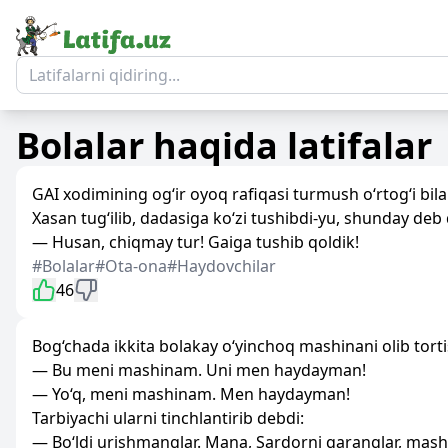
Bolalar
haqida latifalar
GAI xodimining og‘ir oyoq rafiqasi turmush o‘rtog‘i bila
Xasan tug‘ilib, dadasiga ko‘zi tushibdi-yu, shunday deb 
— Husan, chiqmay tur! Gaiga tushib qoldik!
#Bolalar
#Ota-ona
#Haydovchilar
46
Bog‘chada ikkita bolakay o‘yinchoq mashinani olib tor
— Bu meni mashinam. Uni men haydayman!
— Yo‘q, meni mashinam. Men haydayman!
Tarbiyachi ularni tinchlantirib debdi:
— Bo‘ldi urishmanglar. Mana, Sardorni qaranglar, mashi