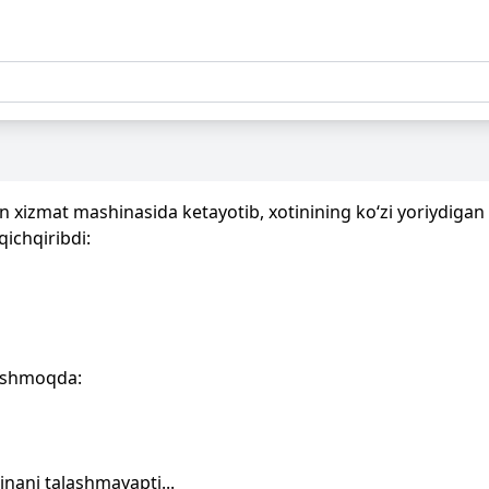
n xizmat mashinasida ketayotib, xotinining ko‘zi yoriydigan b
qichqiribdi:
tishmoqda:
nani talashmayapti...