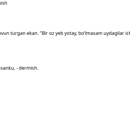
mish
 qovun turgan ekan. "Bir oz yeb yotay, bo‘lmasam uydagilar i
sanku, - dermish.