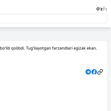
O'z
Ўз
o‘lib qolibdi. Tug‘ilayotgan farzandlari egizak ekan.