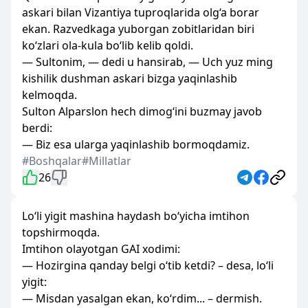
askari bilan Vizantiya tuproqlarida olg‘a borar
ekan. Razvedkaga yuborgan zobitlaridan biri
ko‘zlari ola-kula bo‘lib kelib qoldi.
— Sultonim, — dedi u hansirab, — Uch yuz ming
kishilik dushman askari bizga yaqinlashib
kelmoqda.
Sulton Alparslon hech dimog‘ini buzmay javob
berdi:
— Biz esa ularga yaqinlashib bormoqdamiz.
#Boshqalar
#Millatlar
26
Lo‘li yigit mashina haydash bo‘yicha imtihon
topshirmoqda.
Imtihon olayotgan GAI xodimi:
— Hozirgina qanday belgi o‘tib ketdi? – desa, lo‘li
yigit:
— Misdan yasalgan ekan, ko‘rdim... – dermish.