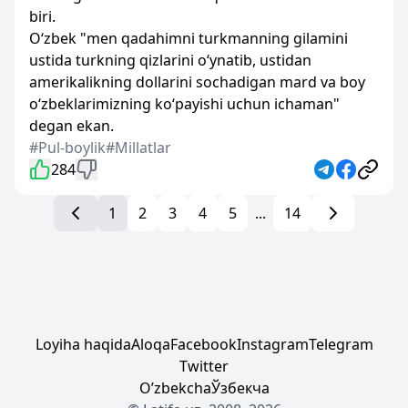
biri.
O‘zbek "men qadahimni turkmanning gilamini
ustida turkning qizlarini o‘ynatib, ustidan
amerikalikning dollarini sochadigan mard va boy
o‘zbeklarimizning ko‘payishi uchun ichaman"
degan ekan.
#Pul-boylik
#Millatlar
284
1
2
3
4
5
...
14
Loyiha haqida
Aloqa
Facebook
Instagram
Telegram
Twitter
Oʼzbekcha
Ўзбекча