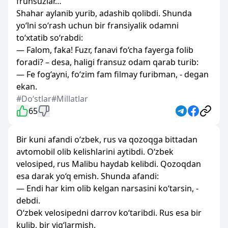
frunsuzlar…
Shahar aylanib yurib, adashib qolibdi. Shunda
yo‘lni so‘rash uchun bir fransiyalik odamni
to‘xtatib so‘rabdi:
— Falom, faka! Fuzr, fanavi fo‘cha fayerga folib
foradi? – desa, haligi fransuz odam qarab turib:
— Fe fog‘ayni, fo‘zim fam filmay furibman, - degan
ekan.
#Doʻstlar
#Millatlar
65
Bir kuni afandi o‘zbek, rus va qozoqga bittadan
avtomobil olib kelishlarini aytibdi. O‘zbek
velosiped, rus Malibu haydab kelibdi. Qozoqdan
esa darak yo‘q emish. Shunda afandi:
— Endi har kim olib kelgan narsasini ko‘tarsin, -
debdi.
O‘zbek velosipedni darrov ko‘taribdi. Rus esa bir
kulib, bir yig‘larmish.