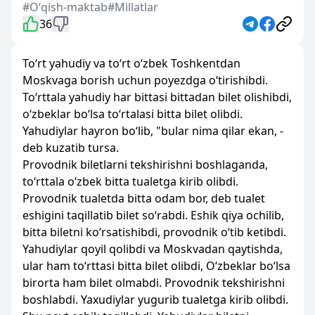
#Oʻqish-maktab
#Millatlar
36
To‘rt yahudiy va to‘rt o‘zbek Toshkentdan
Moskvaga borish uchun poyezdga o‘tirishibdi.
To‘rttala yahudiy har bittasi bittadan bilet olishibdi,
o‘zbeklar bo‘lsa to‘rtalasi bitta bilet olibdi.
Yahudiylar hayron bo‘lib, "bular nima qilar ekan, -
deb kuzatib tursa.
Provodnik biletlarni tekshirishni boshlaganda,
to‘rttala o‘zbek bitta tualetga kirib olibdi.
Provodnik tualetda bitta odam bor, deb tualet
eshigini taqillatib bilet so‘rabdi. Eshik qiya ochilib,
bitta biletni ko‘rsatishibdi, provodnik o‘tib ketibdi.
Yahudiylar qoyil qolibdi va Moskvadan qaytishda,
ular ham to‘rttasi bitta bilet olibdi, O‘zbeklar bo‘lsa
birorta ham bilet olmabdi. Provodnik tekshirishni
boshlabdi. Yaxudiylar yugurib tualetga kirib olibdi.