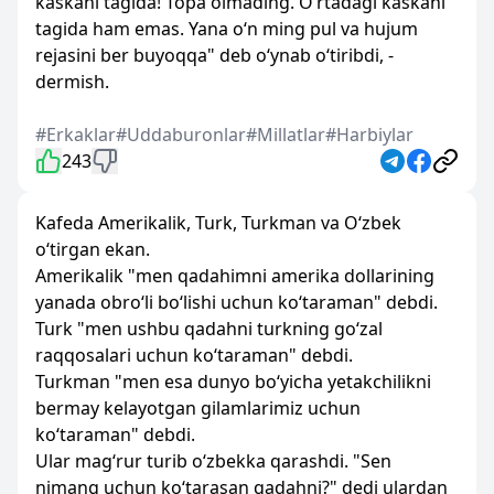
kaskani tagida! Topa olmading. O‘rtadagi kaskani
tagida ham emas. Yana o‘n ming pul va hujum
rejasini ber buyoqqa" deb o‘ynab o‘tiribdi, -
dermish.
#Erkaklar
#Uddaburonlar
#Millatlar
#Harbiylar
243
Kafeda Amerikalik, Turk, Turkman va O‘zbek
o‘tirgan ekan.
Amerikalik "men qadahimni amerika dollarining
yanada obro‘li bo‘lishi uchun ko‘taraman" debdi.
Turk "men ushbu qadahni turkning go‘zal
raqqosalari uchun ko‘taraman" debdi.
Turkman "men esa dunyo bo‘yicha yetakchilikni
bermay kelayotgan gilamlarimiz uchun
ko‘taraman" debdi.
Ular mag‘rur turib o‘zbekka qarashdi. "Sen
nimang uchun ko‘tarasan qadahni?" dedi ulardan