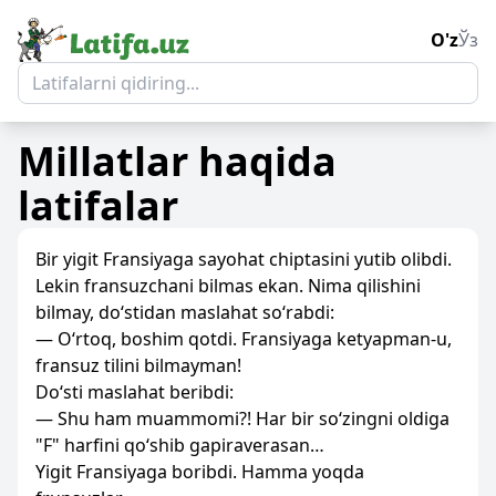
O'z
Ўз
Millatlar
haqida
latifalar
Bir yigit Fransiyaga sayohat chiptasini yutib olibdi.
Lekin fransuzchani bilmas ekan. Nima qilishini
bilmay, do‘stidan maslahat so‘rabdi:
— O‘rtoq, boshim qotdi. Fransiyaga ketyapman-u,
fransuz tilini bilmayman!
Do‘sti maslahat beribdi:
— Shu ham muammomi?! Har bir so‘zingni oldiga
"F" harfini qo‘shib gapiraverasan…
Yigit Fransiyaga boribdi. Hamma yoqda