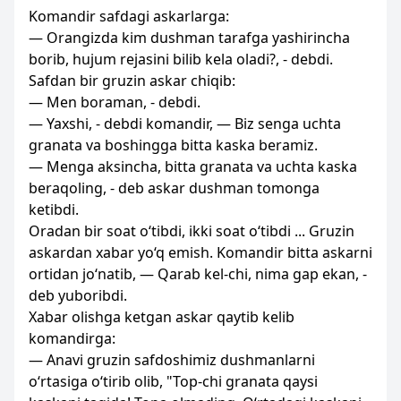
Komandir safdagi askarlarga:
— Orangizda kim dushman tarafga yashirincha
borib, hujum rejasini bilib kela oladi?, - debdi.
Safdan bir gruzin askar chiqib:
— Men boraman, - debdi.
— Yaxshi, - debdi komandir, — Biz senga uchta
granata va boshingga bitta kaska beramiz.
— Menga aksincha, bitta granata va uchta kaska
beraqoling, - deb askar dushman tomonga
ketibdi.
Oradan bir soat o‘tibdi, ikki soat o‘tibdi ... Gruzin
askardan xabar yo‘q emish. Komandir bitta askarni
ortidan jo‘natib, — Qarab kel-chi, nima gap ekan, -
deb yuboribdi.
Xabar olishga ketgan askar qaytib kelib
komandirga:
— Anavi gruzin safdoshimiz dushmanlarni
o‘rtasiga o‘tirib olib, "Top-chi granata qaysi