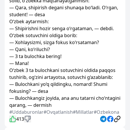
solib, o‘zbekka maqtanayatganmish:
— Qara, shipirish degani shunaqa bo‘ladi. O‘rgan,
student! — desa
O‘zbek aytarmish:
— Shipirishni hozir senga o‘rgataman, — debdi.
O‘zbek sotuvchini oldiga borib:
— Xohlaysizmi, sizga fokus ko‘rsataman?
— Qani, ko‘riluchi?
— 3 ta bulochka bering!
— Mana!
O‘zbek 3 ta bulochkani sotuvchini oldida paqqos
tushirib, og‘zini artayotsa, sotuvchi g‘azablanib:
— Bulochkani yo‘q qildingku, nomard! Shumi
fokusing? — desa
— Bulochkangiz joyida, ana anu tatarni cho‘ntagini
qarang, — dermish
#Uddaburonlar
#Ovqatlanish
#Millatlar
#Ozbekona
413