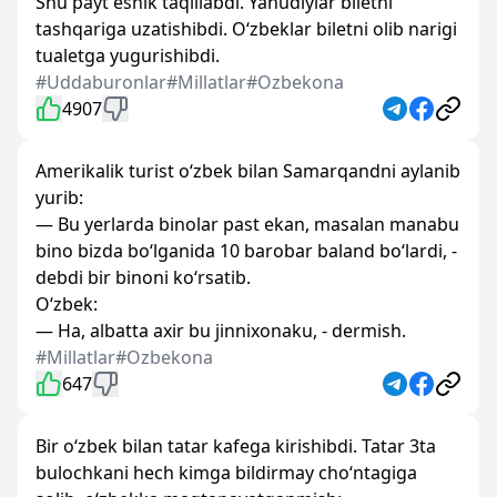
Shu payt eshik taqillabdi. Yahudiylar biletni
tashqariga uzatishibdi. O‘zbeklar biletni olib narigi
tualetga yugurishibdi.
#Uddaburonlar
#Millatlar
#Ozbekona
4907
Amerikalik turist o‘zbek bilan Samarqandni aylanib
yurib:
— Bu yerlarda binolar past ekan, masalan manabu
bino bizda bo‘lganida 10 barobar baland bo‘lardi, -
debdi bir binoni ko‘rsatib.
O‘zbek:
— Ha, albatta axir bu jinnixonaku, - dermish.
#Millatlar
#Ozbekona
647
Bir o‘zbek bilan tatar kafega kirishibdi. Tatar 3ta
bulochkani hech kimga bildirmay cho‘ntagiga