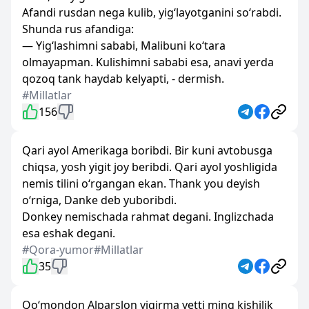
Afandi rusdan nega kulib, yig‘layotganini so‘rabdi.
Shunda rus afandiga:
— Yig‘lashimni sababi, Malibuni ko‘tara
olmayapman. Kulishimni sababi esa, anavi yerda
qozoq tank haydab kelyapti, - dermish.
#Millatlar
156
Qari ayol Amerikaga boribdi. Bir kuni avtobusga
chiqsa, yosh yigit joy beribdi. Qari ayol yoshligida
nemis tilini o‘rgangan ekan. Thank you deyish
o‘rniga, Danke deb yuboribdi.
Donkey nemischada rahmat degani. Inglizchada
esa eshak degani.
#Qora-yumor
#Millatlar
35
Qo‘mondon Alparslon yigirma yetti ming kishilik