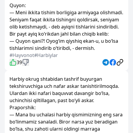
Quyon:
— Meni ikkita tishim borligiga armiyaga olishmadi.
Seniyam faqat ikkita tishingni qoldirsak, seniyam
olib ketishmaydi, - deb ayiqni tishlarini sindiribdi.
Bir payt ayiq ko‘rikdan jahl bilan chiqib kelib:
— Quyon qani?! Oyog‘im qiyshiq ekan-u, u bo‘lsa
tishlarimni sindirib o‘tiribdi, - dermish.
#Hayvonot
#Harbiylar
39
Harbiy okrug shtabidan tashrif buyurgan
tekshiruvchiga uch nafar askar tanishtirilmoqda.
Ulardan ikki nafari baquvvat davangir bo‘lsa,
uchinchisi qiltillagan, past bo‘yli askar.
Praporshik:
— Mana bu uchalasi harbiy qismimizning eng sara
bo‘linmamiz sanaladi. Biror narsa yuz beradigan
bo‘lsa, shu zahoti ularni oldingi marraga