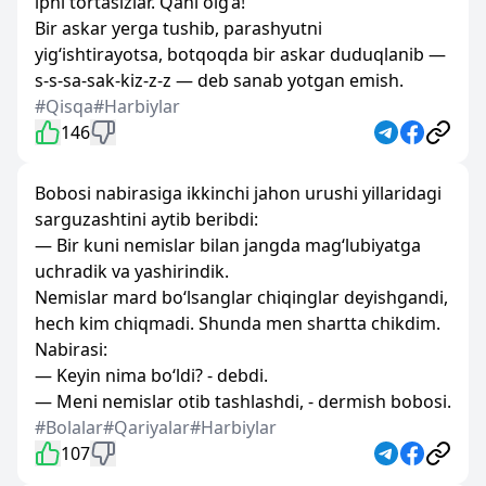
ipni tortasizlar. Qani olg‘a!
Bir askar yerga tushib, parashyutni
yig‘ishtirayotsa, botqoqda bir askar duduqlanib —
s-s-sa-sak-kiz-z-z — deb sanab yotgan emish.
#Qisqa
#Harbiylar
146
Bobosi nabirasiga ikkinchi jahon urushi yillaridagi
sarguzashtini aytib beribdi:
— Bir kuni nemislar bilan jangda mag‘lubiyatga
uchradik va yashirindik.
Nemislar mard bo‘lsanglar chiqinglar deyishgandi,
hech kim chiqmadi. Shunda men shartta chikdim.
Nabirasi:
— Keyin nima bo‘ldi? - debdi.
— Meni nemislar otib tashlashdi, - dermish bobosi.
#Bolalar
#Qariyalar
#Harbiylar
107