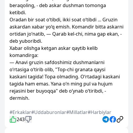
beraqoling, - deb askar dushman tomonga
ketibdi.
Oradan bir soat o‘tibdi, ikki soat o‘tibdi ... Gruzin
askardan xabar yo‘q emish. Komandir bitta askarni
ortidan jo‘natib, — Qarab kel-chi, nima gap ekan, -
deb yuboribdi.
Xabar olishga ketgan askar qaytib kelib
komandirga:
— Anavi gruzin safdoshimiz dushmanlarni
o‘rtasiga o‘tirib olib, "Top-chi granata qaysi
kaskani tagida! Topa olmading. O‘rtadagi kaskani
tagida ham emas. Yana o‘n ming pul va hujum
rejasini ber buyoqqa" deb o‘ynab o‘tiribdi, -
dermish.
#Erkaklar
#Uddaburonlar
#Millatlar
#Harbiylar
243