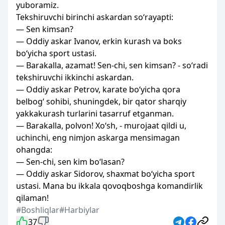
yuboramiz.
Tekshiruvchi birinchi askardan so‘rayapti:
— Sen kimsan?
— Oddiy askar Ivanov, erkin kurash va boks
bo‘yicha sport ustasi.
— Barakalla, azamat! Sen-chi, sen kimsan? - so‘radi
tekshiruvchi ikkinchi askardan.
— Oddiy askar Petrov, karate bo‘yicha qora
belbog‘ sohibi, shuningdek, bir qator sharqiy
yakkakurash turlarini tasarruf etganman.
— Barakalla, polvon! Xo‘sh, - murojaat qildi u,
uchinchi, eng nimjon askarga mensimagan
ohangda:
— Sen-chi, sen kim bo‘lasan?
— Oddiy askar Sidorov, shaxmat bo‘yicha sport
ustasi. Mana bu ikkala qovoqboshga komandirlik
qilaman!
#Boshliqlar
#Harbiylar
37