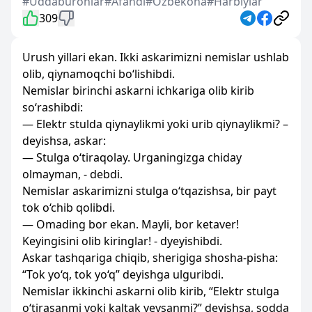
#Uddaburonlar
#Afandi
#Ozbekona
#Harbiylar
309
Urush yillari ekan. Ikki askarimizni nemislar ushlab
olib, qiynamoqchi bo‘lishibdi.
Nemislar birinchi askarni ichkariga olib kirib
so‘rashibdi:
— Elektr stulda qiynaylikmi yoki urib qiynaylikmi? –
deyishsa, askar:
— Stulga o‘tiraqolay. Urganingizga chiday
olmayman, - debdi.
Nemislar askarimizni stulga o‘tqazishsa, bir payt
tok o‘chib qolibdi.
— Omading bor ekan. Mayli, bor ketaver!
Keyingisini olib kiringlar! - dyeyishibdi.
Askar tashqariga chiqib, sherigiga shosha-pisha:
“Tok yo‘q, tok yo‘q” deyishga ulguribdi.
Nemislar ikkinchi askarni olib kirib, “Elektr stulga
o‘tirasanmi yoki kaltak yeysanmi?” deyishsa, sodda