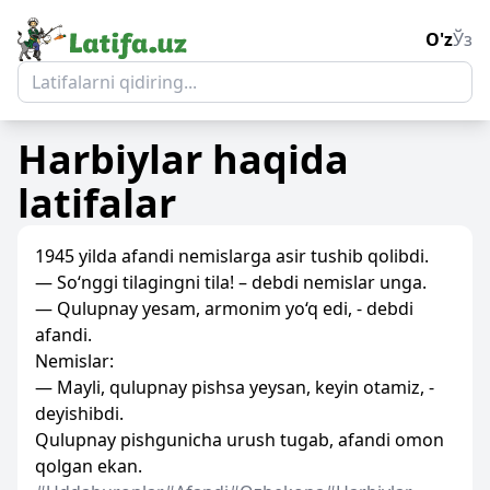
O'z
Ўз
Harbiylar
haqida
latifalar
1945 yilda afandi nemislarga asir tushib qolibdi.
— So‘nggi tilagingni tila! – debdi nemislar unga.
— Qulupnay yesam, armonim yo‘q edi, - debdi
afandi.
Nemislar:
— Mayli, qulupnay pishsa yeysan, keyin otamiz, -
deyishibdi.
Qulupnay pishgunicha urush tugab, afandi omon
qolgan ekan.