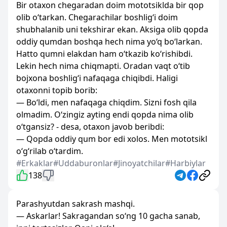
Bir otaxon chegaradan doim mototsiklda bir qop
olib o‘tarkan. Chegarachilar boshlig‘i doim
shubhalanib uni tekshirar ekan. Aksiga olib qopda
oddiy qumdan boshqa hech nima yo‘q bo‘larkan.
Hatto qumni elakdan ham o‘tkazib ko‘rishibdi.
Lekin hech nima chiqmapti. Oradan vaqt o‘tib
bojxona boshlig‘i nafaqaga chiqibdi. Haligi
otaxonni topib borib:
— Bo‘ldi, men nafaqaga chiqdim. Sizni fosh qila
olmadim. O‘zingiz ayting endi qopda nima olib
o‘tgansiz? - desa, otaxon javob beribdi:
— Qopda oddiy qum bor edi xolos. Men mototsikl
o‘g‘rilab o‘tardim.
#Erkaklar
#Uddaburonlar
#Jinoyatchilar
#Harbiylar
138
Parashyutdan sakrash mashqi.
— Askarlar! Sakragandan so‘ng 10 gacha sanab,