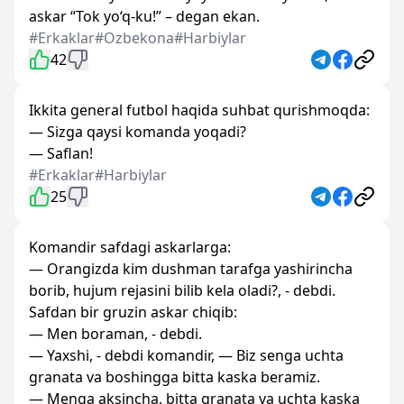
askar “Tok yo‘q-ku!” – degan ekan.
#Erkaklar
#Ozbekona
#Harbiylar
42
Ikkita general futbol haqida suhbat qurishmoqda:
— Sizga qaysi komanda yoqadi?
— Saflan!
#Erkaklar
#Harbiylar
25
Komandir safdagi askarlarga:
— Orangizda kim dushman tarafga yashirincha
borib, hujum rejasini bilib kela oladi?, - debdi.
Safdan bir gruzin askar chiqib:
— Men boraman, - debdi.
— Yaxshi, - debdi komandir, — Biz senga uchta
granata va boshingga bitta kaska beramiz.
— Menga aksincha, bitta granata va uchta kaska