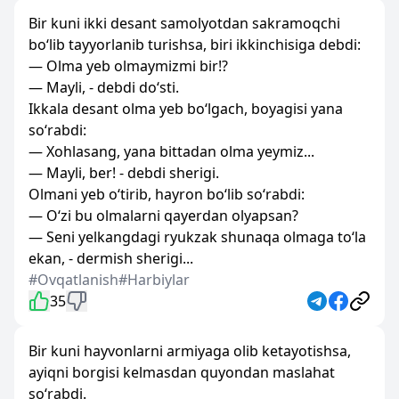
Bir kuni ikki desant samolyotdan sakramoqchi
bo‘lib tayyorlanib turishsa, biri ikkinchisiga debdi:
— Olma yeb olmaymizmi bir!?
— Mayli, - debdi do‘sti.
Ikkala desant olma yeb bo‘lgach, boyagisi yana
so‘rabdi:
— Xohlasang, yana bittadan olma yeymiz...
— Mayli, ber! - debdi sherigi.
Olmani yeb o‘tirib, hayron bo‘lib so‘rabdi:
— O‘zi bu olmalarni qayerdan olyapsan?
— Seni yelkangdagi ryukzak shunaqa olmaga to‘la
ekan, - dermish sherigi...
#Ovqatlanish
#Harbiylar
35
Bir kuni hayvonlarni armiyaga olib ketayotishsa,
ayiqni borgisi kelmasdan quyondan maslahat
so‘rabdi.