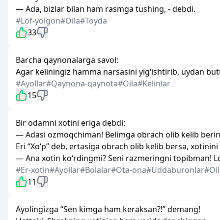
— Ada, bizlar bilan ham rasmga tushing, - debdi.
#Lof-yolgon
#Oila
#Toyda
33
Barcha qaynonalarga savol:
Agar keliningiz hamma narsasini yig‘ishtirib, uydan but
#Ayollar
#Qaynona-qaynota
#Oila
#Kelinlar
15
Bir odamni xotini eriga debdi:
— Adasi ozmoqchiman! Belimga obrach olib kelib bering
Eri “Xo‘p” deb, ertasiga obrach olib kelib bersa, xotinin
— Ana xotin ko‘rdingmi? Seni razmeringni topibman! Lop
#Er-xotin
#Ayollar
#Bolalar
#Ota-ona
#Uddaburonlar
#Oil
11
Ayolingizga “Sen kimga ham keraksan?!” demang!