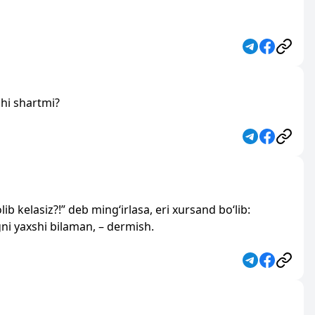
shi shartmi?
ib kelasiz?!” deb ming‘irlasa, eri xursand bo‘lib:
ni yaxshi bilaman, – dermish.