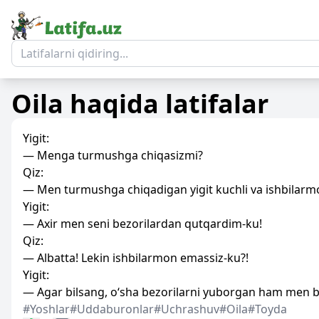
Oila
haqida latifalar
Yigit:
— Menga turmushga chiqasizmi?
Qiz:
— Men turmushga chiqadigan yigit kuchli va ishbilarmo
Yigit:
— Axir men seni bezorilardan qutqardim-ku!
Qiz:
— Albatta! Lekin ishbilarmon emassiz-ku?!
Yigit:
— Agar bilsang, o‘sha bezorilarni yuborgan ham men 
#Yoshlar
#Uddaburonlar
#Uchrashuv
#Oila
#Toyda