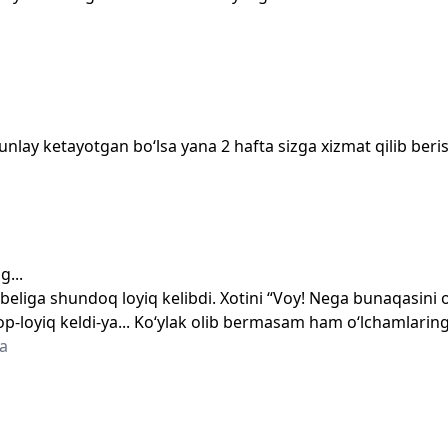
unlay ketayotgan bo‘lsa yana 2 hafta sizga xizmat qilib beri
...
i beliga shundoq loyiq kelibdi. Xotini “Voy! Nega bunaqasini ol
-loyiq keldi-ya... Ko‘ylak olib bermasam ham o‘lchamlaring
a