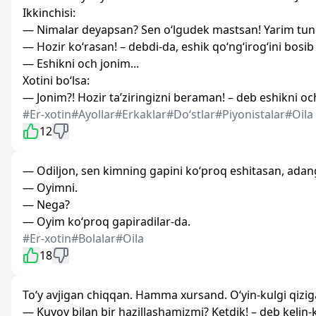
Ikkinchisi:
— Nimalar deyapsan? Sen o‘lgudek mastsan! Yarim tun
— Hozir ko‘rasan! – debdi-da, eshik qo‘ng‘irog‘ini bosib
— Eshikni och jonim...
Xotini bo‘lsa:
— Jonim?! Hozir ta’ziringizni beraman! – deb eshikni o
#Er-xotin
#Ayollar
#Erkaklar
#Doʻstlar
#Piyonistalar
#Oila
12
— Odiljon, sen kimning gapini ko‘proq eshitasan, adan
— Oyimni.
— Nega?
— Oyim ko‘proq gapiradilar-da.
#Er-xotin
#Bolalar
#Oila
18
To‘y avjigan chiqqan. Hamma xursand. O‘yin-kulgi qizig
— Kuyov bilan bir hazillashamizmi? Ketdik! – deb kelin