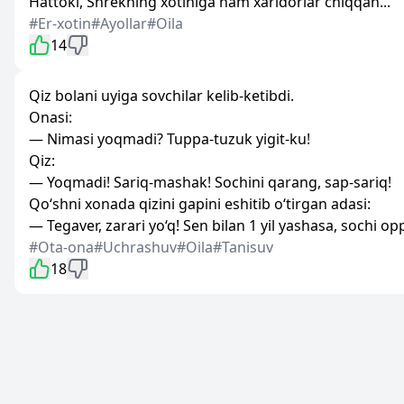
Hattoki, Shrekning xotiniga ham xaridorlar chiqqan...
#Er-xotin
#Ayollar
#Oila
14
Qiz bolani uyiga sovchilar kelib-ketibdi.
Onasi:
— Nimasi yoqmadi? Tuppa-tuzuk yigit-ku!
Qiz:
— Yoqmadi! Sariq-mashak! Sochini qarang, sap-sariq!
Qo‘shni xonada qizini gapini eshitib o‘tirgan adasi:
— Tegaver, zarari yo‘q! Sen bilan 1 yil yashasa, sochi op
#Ota-ona
#Uchrashuv
#Oila
#Tanisuv
18