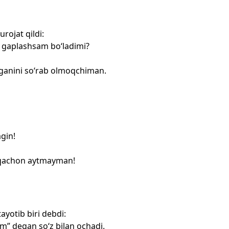
rojat qildi:
an gaplashsam bo‘ladimi?
rganini so‘rab olmoqchiman.
gin!
 qachon aytmayman!
ayotib biri debdi:
m” degan so‘z bilan ochadi.