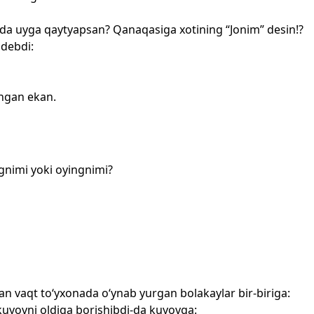
da uyga qaytyapsan? Qanaqasiga xotining “Jonim” desin!?
 debdi:
chgan ekan.
gnimi yoki oyingnimi?
an vaqt to‘yxonada o‘ynab yurgan bolakaylar bir-biriga:
-kuyovni oldiga borishibdi-da kuyovga: