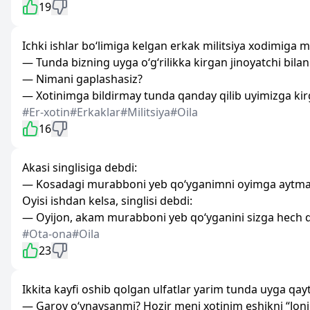
19
Ichki ishlar bo‘limiga kelgan erkak militsiya xodimiga mu
— Tunda bizning uyga o‘g‘rilikka kirgan jinoyatchi bil
— Nimani gaplashasiz?
— Xotinimga bildirmay tunda qanday qilib uyimizga ki
#Er-xotin
#Erkaklar
#Militsiya
#Oila
16
Akasi singlisiga debdi:
— Kosadagi murabboni yeb qo‘yganimni oyimga aytma
Oyisi ishdan kelsa, singlisi debdi:
— Oyijon, akam murabboni yeb qo‘yganini sizga hech
#Ota-ona
#Oila
23
Ikkita kayfi oshib qolgan ulfatlar yarim tunda uyga qayt
— Garov o‘ynaysanmi? Hozir meni xotinim eshikni “Joni