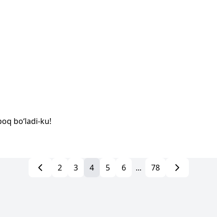
poq bo‘ladi-ku!
2
3
4
5
6
...
78