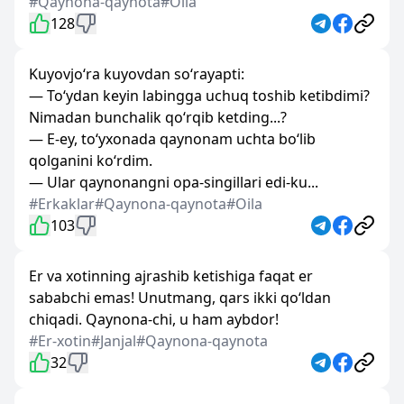
#Qaynona-qaynota
#Oila
128
Kuyovjo‘ra kuyovdan so‘rayapti:
— To‘ydan keyin labingga uchuq toshib ketibdimi?
Nimadan bunchalik qo‘rqib ketding...?
— E-ey, to‘yxonada qaynonam uchta bo‘lib
qolganini ko‘rdim.
— Ular qaynonangni opa-singillari edi-ku...
#Erkaklar
#Qaynona-qaynota
#Oila
103
Er va xotinning ajrashib ketishiga faqat er
sababchi emas! Unutmang, qars ikki qo‘ldan
chiqadi. Qaynona-chi, u ham aybdor!
#Er-xotin
#Janjal
#Qaynona-qaynota
32