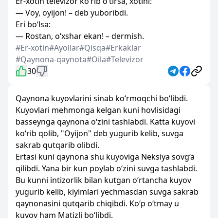
Er-xotin televizor ko‘rib o‘tirsa, xotini:
— Voy, oyijon! – deb yuboribdi.
Eri bo‘lsa:
— Rostan, o‘xshar ekan! – dermish.
#Er-xotin
#Ayollar
#Qisqa
#Erkaklar
#Qaynona-qaynota
#Oila
#Televizor
30
Qaynona kuyovlarini sinab ko‘rmoqchi bo‘libdi.
Kuyovlari mehmonga kelgan kuni hovlisidagi
basseynga qaynona o‘zini tashlabdi. Katta kuyovi
ko‘rib qolib, "Oyijon" deb yugurib kelib, suvga
sakrab qutqarib olibdi.
Ertasi kuni qaynona shu kuyoviga Neksiya sovg‘a
qilibdi. Yana bir kun poylab o‘zini suvga tashlabdi.
Bu kunni intizorlik bilan kutgan o‘rtancha kuyov
yugurib kelib, kiyimlari yechmasdan suvga sakrab
qaynonasini qutqarib chiqibdi. Ko‘p o‘tmay u
kuyov ham Matizli bo‘libdi.