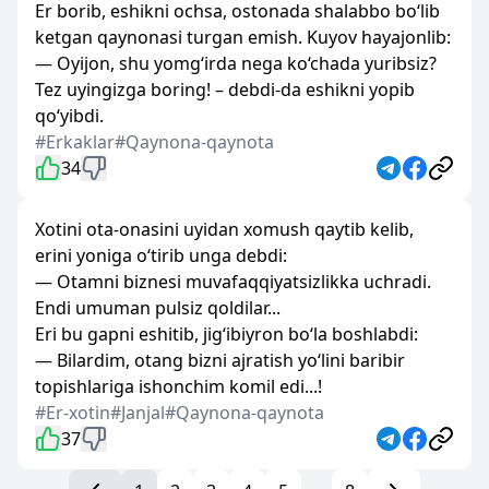
Er borib, eshikni ochsa, ostonada shalabbo bo‘lib
ketgan qaynonasi turgan emish. Kuyov hayajonlib:
— Oyijon, shu yomg‘irda nega ko‘chada yuribsiz?
Tez uyingizga boring! – debdi-da eshikni yopib
qo‘yibdi.
#Erkaklar
#Qaynona-qaynota
34
Xotini ota-onasini uyidan xomush qaytib kelib,
erini yoniga o‘tirib unga debdi:
— Otamni biznesi muvafaqqiyatsizlikka uchradi.
Endi umuman pulsiz qoldilar...
Eri bu gapni eshitib, jig‘ibiyron bo‘la boshlabdi:
— Bilardim, otang bizni ajratish yo‘lini baribir
topishlariga ishonchim komil edi...!
#Er-xotin
#Janjal
#Qaynona-qaynota
37