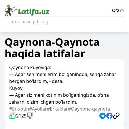
O'z
Ўз
Qaynona-Qaynota
haqida latifalar
Qaynona kuyoviga:
— Agar sen meni erim bo‘lganingda, senga zahar
bergan bo‘lardim, - desa.
Kuyov:
— Agar siz meni xotinim bo‘lganingizda, o‘sha
zaharni o‘zim ichgan bo‘lardim.
#Er-xotin
#Ayollar
#Erkaklar
#Qaynona-qaynota
2129