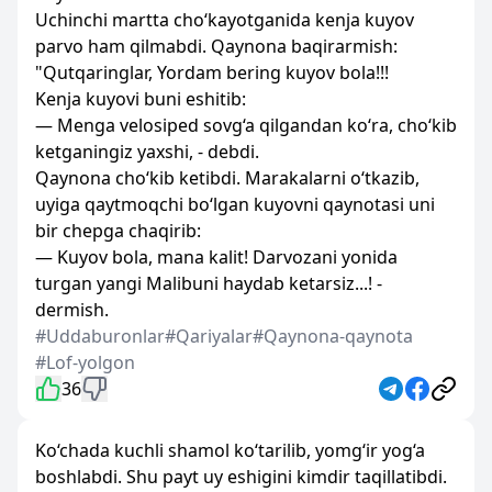
Uchinchi martta cho‘kayotganida kenja kuyov
parvo ham qilmabdi. Qaynona baqirarmish:
"Qutqaringlar, Yordam bering kuyov bola!!!
Kenja kuyovi buni eshitib:
— Menga velosiped sovg‘a qilgandan ko‘ra, cho‘kib
ketganingiz yaxshi, - debdi.
Qaynona cho‘kib ketibdi. Marakalarni o‘tkazib,
uyiga qaytmoqchi bo‘lgan kuyovni qaynotasi uni
bir chepga chaqirib:
— Kuyov bola, mana kalit! Darvozani yonida
turgan yangi Malibuni haydab ketarsiz...! -
dermish.
#Uddaburonlar
#Qariyalar
#Qaynona-qaynota
#Lof-yolgon
36
Ko‘chada kuchli shamol ko‘tarilib, yomg‘ir yog‘a
boshlabdi. Shu payt uy eshigini kimdir taqillatibdi.