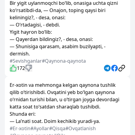
Bir yigit uylanmoqchi bo‘lib, onasiga uchta qizni
ko‘rsatibdi-da, — Onajon, toping qaysi biri
keliningiz?, - desa, onasi:
— O‘rtadagisi, - debdi.
Yigit hayron bo‘lib:
— Qayerdan bildingiz?, - desa, onasi:
— Shunisiga qarasam, asabim buzilyapti, -
dermish.
#Sevishganlar
#Qaynona-qaynota
172
Er-xotin va mehmonga kelgan qaynona tushlik
qilib o‘tirishibdi. Ovqatini yeb bo‘lgan qaynona
o‘rnidan turishi bilan, u o‘tirgan joyga devordagi
katta soat to‘satdan sharaqlab tushibdi.
Shunda eri:
— La’nati soat. Doim kechikib yuradi-ya.
#Er-xotin
#Ayollar
#Qisqa
#Ovqatlanish