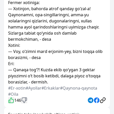
Fermer xotiniga:
— Xotinjon, bahorda atrof qanday go‘zal-a!
Qaynonamni, opa-singillaringni, amma-yu
xolalaringni qizlarini, dugonalaringni, xullas
hamma ayol qarindoshlaringni uyimizga chaqir.
Sizlarga tabiat qo‘ynida osh damlab
bermokchiman, - desa
Xotini:
— Voy, o‘zimni mard erjonim-yey, bizni toqqa olib
borasizmi, - desa
Eri:
— Qanaqa tog‘?! Kuzda ekib qo‘ygan 3 gektar
piyozimni o‘t bosib ketibdi, dalaga piyoz o‘toqqa
borasizlar, - dermish.
#Er-xotin
#Ayollar
#Erkaklar
#Qaynona-qaynota
#Oila
146