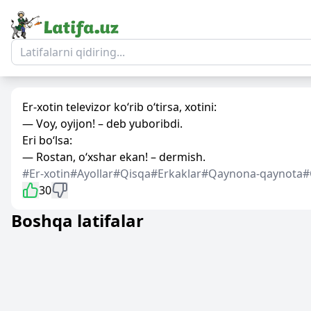
Er-xotin televizor ko‘rib o‘tirsa, xotini:
— Voy, oyijon! – deb yuboribdi.
Eri bo‘lsa:
— Rostan, o‘xshar ekan! – dermish.
#Er-xotin
#Ayollar
#Qisqa
#Erkaklar
#Qaynona-qaynota
#
30
Boshqa latifalar