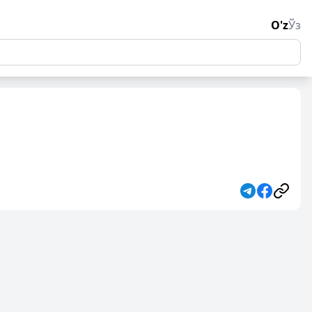
O'z
Ўз