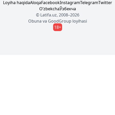
Loyiha haqida
Aloqa
Facebook
Instagram
Telegram
Twitter
Oʼzbekcha
Ўзбекча
© Latifa.uz, 2008–2026
Obuna
va
GoodGroup
loyihasi
18+