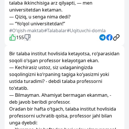
talaba ikkinchisiga arz qilyapti, — men
universitetdan ketaman.
— Qiziq, u senga nima dedi?
— “Yo‘qol universitetdan!”
#Oʻqish-maktab
#Talabalar
#Uqituvchi-domla
155
Bir talaba institut hovlisida ketayotsa, ro‘parasidan
soqoli o‘sgan professor kelayotgan ekan.
— Kechirasiz ustoz, siz uxlaganingizda
soqolingizni ko‘rpaning tagiga ko‘yasizmi yoki
ustida turadimi? - debdi talaba professorni
to‘xtatib.
— Bilmayman. Ahamiyat bermagan ekanman, -
deb javob beribdi professor.
Oradan bir hafta o‘tgach, talaba institut hovlisida
professorni uchratib qolsa, professor jahl bilan
unga dyebdi: