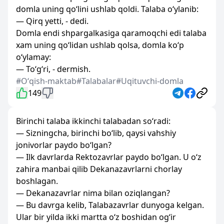
domla uning qo‘lini ushlab qoldi. Talaba o‘ylanib:
— Qirq yetti, - dedi.
Domla endi shpargalkasiga qaramoqchi edi talaba
xam uning qo‘lidan ushlab qolsa, domla ko‘p
o‘ylamay:
— To‘g‘ri, - dermish.
#Oʻqish-maktab
#Talabalar
#Uqituvchi-domla
149
Birinchi talaba ikkinchi talabadan so‘radi:
— Sizningcha, birinchi bo‘lib, qaysi vahshiy
jonivorlar paydo bo‘lgan?
— Ilk davrlarda Rektozavrlar paydo bo‘lgan. U o‘z
zahira manbai qilib Dekanazavrlarni chorlay
boshlagan.
— Dekanazavrlar nima bilan oziqlangan?
— Bu davrga kelib, Talabazavrlar dunyoga kelgan.
Ular bir yilda ikki martta o‘z boshidan og‘ir