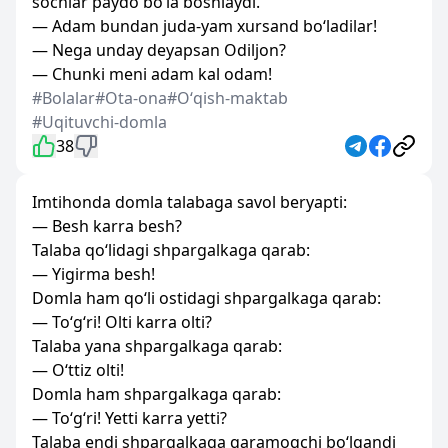
sochlar paydo bo‘la boshlaydi.
— Adam bundan juda-yam xursand bo‘ladilar!
— Nega unday deyapsan Odiljon?
— Chunki meni adam kal odam!
#Bolalar
#Ota-ona
#Oʻqish-maktab
#Uqituvchi-domla
38
Imtihonda domla talabaga savol beryapti:
— Besh karra besh?
Talaba qo‘lidagi shpargalkaga qarab:
— Yigirma besh!
Domla ham qo‘li ostidagi shpargalkaga qarab:
— To‘g‘ri! Olti karra olti?
Talaba yana shpargalkaga qarab:
— O‘ttiz olti!
Domla ham shpargalkaga qarab:
— To‘g‘ri! Yetti karra yetti?
Talaba endi shpargalkaga qaramoqchi bo‘lgandi