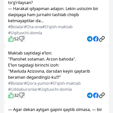
to‘g‘rilaysan?
— Harakat qilyapman adajon. Lekin ustozim bir
daqiqaga ham jurnalni tashlab chiqib
ketmayaptilar-da...
#Bolalar
#Ota-ona
#Oʻqish-maktab
#Uqituvchi-domla
52
Maktab saytidagi e’lon:
"Planshet sotaman. Arzon bahoda".
E’lon tagidagi birinchi izoh:
"Mavluda Azizovna, darsdan keyin qaytarib
beraman degandingiz-ku!!!"
#Bolalar
#Qora-yumor
#Oʻqish-maktab
#Uddaburonlar
#Uqituvchi-domla
32
— Agar dekan aytgan gapini qaytib olmasa, — bir