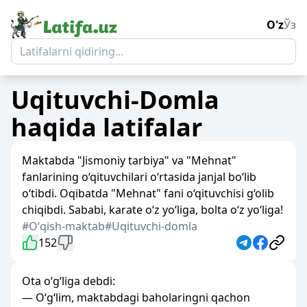
O'z
Ўз
Uqituvchi-Domla
haqida latifalar
Maktabda "Jismoniy tarbiya" va "Mehnat"
fanlarining o‘qituvchilari o‘rtasida janjal bo‘lib
o‘tibdi. Oqibatda "Mehnat" fani o‘qituvchisi g‘olib
chiqibdi. Sababi, karate o‘z yo‘liga, bolta o‘z yo‘liga!
#Oʻqish-maktab
#Uqituvchi-domla
152
Ota o‘g‘liga debdi:
— O‘g‘lim, maktabdagi baholaringni qachon