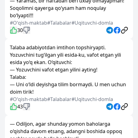
— Yaramas, bir haftadan beri uxlay olmayapman!
Soqolimni qayerga qo‘ysam ham noqulay
bo‘lyapti!!!
#Oʻqish-maktab
#Talabalar
#Uqituvchi-domla
30
Talaba adabiyotdan imtihon topshiryapti.
Yozuvchini tug‘ilgan yili esida-ku, vafot etgan yili
esida yo‘q ekan. O‘qituvchi:
— Yozuvchini vafot etgan yilini ayting!
Talaba:
— Uni o‘ldi deyishga tilim bormaydi. U men uchun
doim tirik!
#Oʻqish-maktab
#Talabalar
#Uqituvchi-domla
43
— Odiljon, agar shunday yomon baholarga
o‘qishda davom etsang, adangni boshida oppoq