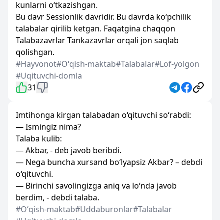
kunlarni o‘tkazishgan.
Bu davr Sessionlik davridir. Bu davrda ko‘pchilik
talabalar qirilib ketgan. Faqatgina chaqqon
Talabazavrlar Tankazavrlar orqali jon saqlab
qolishgan.
#Hayvonot
#Oʻqish-maktab
#Talabalar
#Lof-yolgon
#Uqituvchi-domla
31
Imtihonga kirgan talabadan o‘qituvchi so‘rabdi:
— Ismingiz nima?
Talaba kulib:
— Akbar, - deb javob beribdi.
— Nega buncha xursand bo‘lyapsiz Akbar? – debdi
o‘qituvchi.
— Birinchi savolingizga aniq va lo‘nda javob
berdim, - debdi talaba.
#Oʻqish-maktab
#Uddaburonlar
#Talabalar