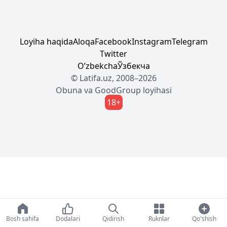
Loyiha haqida
Aloqa
Facebook
Instagram
Telegram
Twitter
Oʼzbekcha
Ўзбекча
© Latifa.uz, 2008–2026
Obuna
va
GoodGroup
loyihasi
18+
Bosh sahifa
Dodalari
Qidirish
Ruknlar
Qo'shish