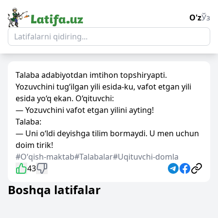
O'z
Ўз
Talaba adabiyotdan imtihon topshiryapti.
Yozuvchini tug‘ilgan yili esida-ku, vafot etgan yili
esida yo‘q ekan. O‘qituvchi:
— Yozuvchini vafot etgan yilini ayting!
Talaba:
— Uni o‘ldi deyishga tilim bormaydi. U men uchun
doim tirik!
#Oʻqish-maktab
#Talabalar
#Uqituvchi-domla
43
Boshqa latifalar