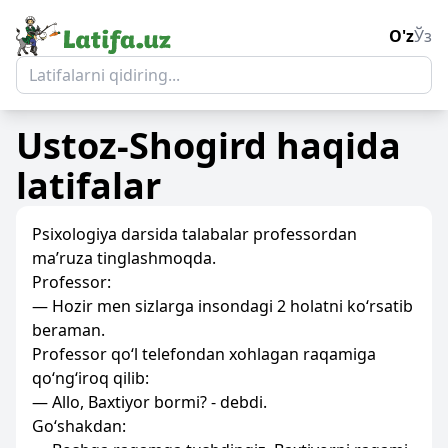
O'z
Ўз
Ustoz-Shogird
haqida
latifalar
Psixologiya darsida talabalar professordan
ma’ruza tinglashmoqda.
Professor:
— Hozir men sizlarga insondagi 2 holatni ko‘rsatib
beraman.
Professor qo‘l telefondan xohlagan raqamiga
qo‘ng‘iroq qilib:
— Allo, Baxtiyor bormi? - debdi.
Go‘shakdan: