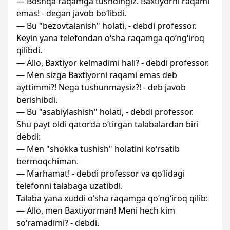
— Boshqa raqamga tushdingiz. Baxtiyorni raqami
emas! - degan javob bo‘libdi.
— Bu "bezovtalanish" holati, - debdi professor.
Keyin yana telefondan o‘sha raqamga qo‘ng‘iroq
qilibdi.
— Allo, Baxtiyor kelmadimi hali? - debdi professor.
— Men sizga Baxtiyorni raqami emas deb
ayttimmi?! Nega tushunmaysiz?! - deb javob
berishibdi.
— Bu "asabiylashish" holati, - debdi professor.
Shu payt oldi qatorda o‘tirgan talabalardan biri
debdi:
— Men "shokka tushish" holatini ko‘rsatib
bermoqchiman.
— Marhamat! - debdi professor va qo‘lidagi
telefonni talabaga uzatibdi.
Talaba yana xuddi o‘sha raqamga qo‘ng‘iroq qilib:
— Allo, men Baxtiyorman! Meni hech kim
so‘ramadimi? - debdi.