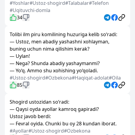
#Yoshlar
#Ustoz-shogird
#Talabalar
#Telefon
#Uqituvchi-domla
34
Tolibi ilm piru komilining huzuriga kelib so‘radi:
— Ustoz, men abadiy yashashni xohlayman,
buning uchun nima qilishim kerak?
— Uylan!
— Nega? Shunda abadiy yashaymanmi?
— Yo‘q. Ammo shu xohishing yo‘qoladi.
#Ustoz-shogird
#Ozbekona
#Haqiqat-adolat
#Oila
85
Shogird ustozidan so‘radi:
— Qaysi oyda ayollar kamroq gapiradi?
Ustoz javob berdi:
— Fevral oyida. Chunki bu oy 28 kundan iborat.
#Ayollar
#Ustoz-shogird
#Ozbekona