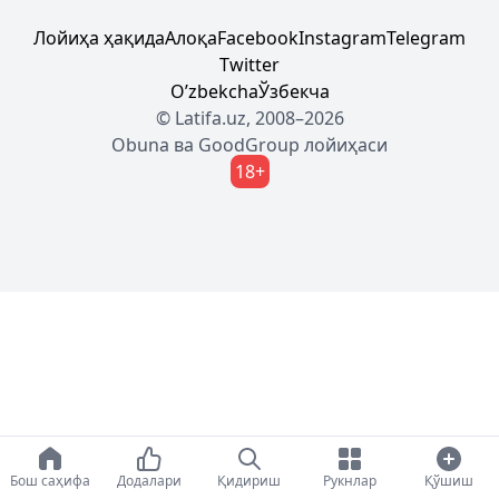
Лойиҳа ҳақида
Алоқа
Facebook
Instagram
Telegram
Twitter
Oʼzbekcha
Ўзбекча
© Latifa.uz, 2008–2026
Obuna
ва
GoodGroup
лойиҳаси
18+
Бош саҳифа
Додалари
Қидириш
Рукнлар
Қўшиш