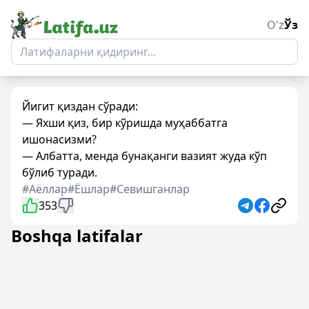
O'z
Ўз
Йигит қиздан сўради:
— Яхши қиз, бир кўришда муҳаббатга
ишонасизми?
— Албатта, менда бунақанги вазият жуда кўп
бўлиб туради.
#Аёллар
#Ёшлар
#Севишганлар
353
Boshqa latifalar