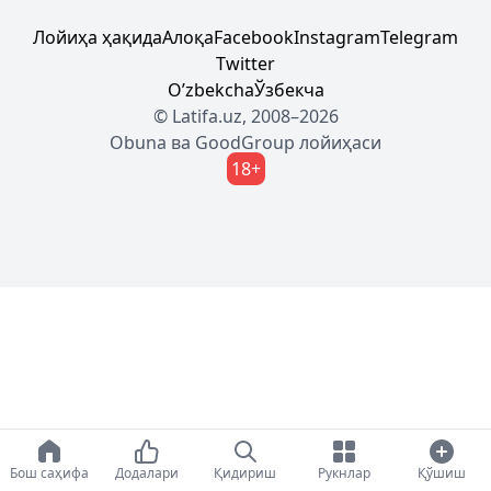
Лойиҳа ҳақида
Алоқа
Facebook
Instagram
Telegram
Twitter
Oʼzbekcha
Ўзбекча
© Latifa.uz, 2008–2026
Obuna
ва
GoodGroup
лойиҳаси
18+
Бош саҳифа
Додалари
Қидириш
Рукнлар
Қўшиш