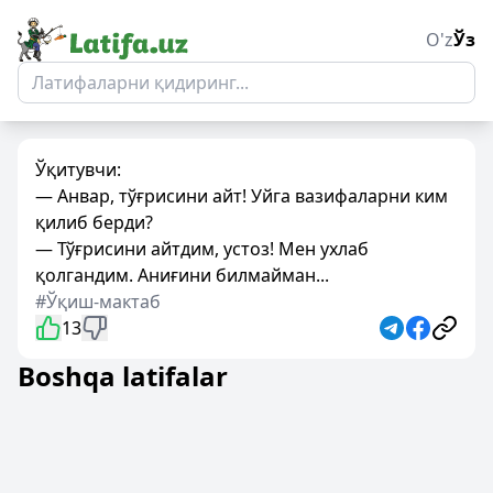
O'z
Ўз
Ўқитувчи:
— Анвар, тўғрисини айт! Уйга вазифаларни ким
қилиб берди?
— Тўғрисини айтдим, устоз! Мен ухлаб
қолгандим. Аниғини билмайман...
#Ўқиш-мактаб
13
Boshqa latifalar