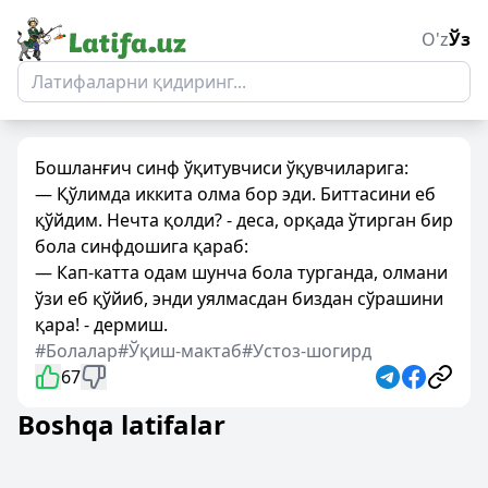
O'z
Ўз
Бошланғич синф ўқитувчиси ўқувчиларига:
— Қўлимда иккита олма бор эди. Биттасини еб
қўйдим. Нечта қолди? - деса, орқада ўтирган бир
бола синфдошига қараб:
— Кап-катта одам шунча бола турганда, олмани
ўзи еб қўйиб, энди уялмасдан биздан сўрашини
қара! - дермиш.
#Болалар
#Ўқиш-мактаб
#Устоз-шогирд
67
Boshqa latifalar