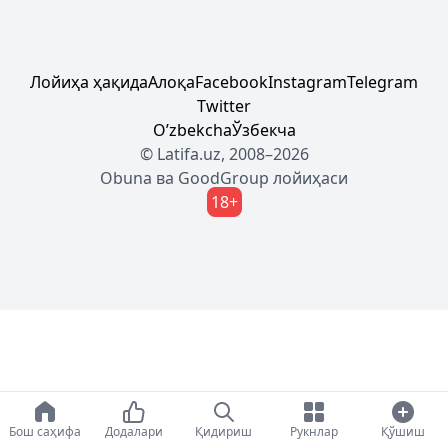
Лойиҳа ҳақида
Алоқа
Facebook
Instagram
Telegram
Twitter
Oʼzbekcha
Ўзбекча
© Latifa.uz, 2008–2026
Obuna
ва
GoodGroup
лойиҳаси
18+
Бош саҳифа
Додалари
Қидириш
Рукнлар
Қўшиш