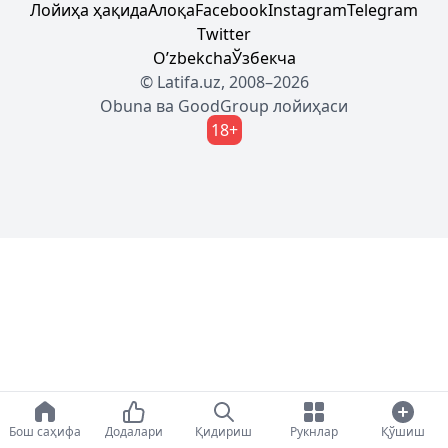
Лойиҳа ҳақида
Алоқа
Facebook
Instagram
Telegram
Twitter
Oʼzbekcha
Ўзбекча
© Latifa.uz, 2008–2026
Obuna
ва
GoodGroup
лойиҳаси
18+
Бош саҳифа
Додалари
Қидириш
Рукнлар
Қўшиш