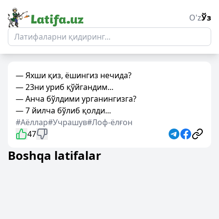
O'z
Ўз
— Яхши қиз, ёшингиз нечида?
— 23ни уриб қўйгандим...
— Анча бўлдими урганингизга?
— 7 йилча бўлиб қолди...
#Аёллар
#Учрашув
#Лоф-ёлғон
47
Boshqa latifalar