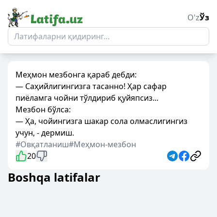
O'z
Ўз
Меҳмон мезбонга қараб дебди:
— Саҳийлигингизга тасанно! Ҳар сафар
пиёламга чойни тўлдириб қуйяпсиз...
Мезбон бўлса:
— Ҳа, чойингизга шакар сола олмаслигингиз
учун, - дермиш.
#Овқатланиш
#Меҳмон-мезбон
20
Boshqa latifalar