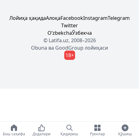
Лойиҳа ҳақида
Алоқа
Facebook
Instagram
Telegram
Twitter
Oʼzbekcha
Ўзбекча
© Latifa.uz, 2008–2026
Obuna
ва
GoodGroup
лойиҳаси
18+
Бош саҳифа
Додалари
Қидириш
Рукнлар
Қўшиш