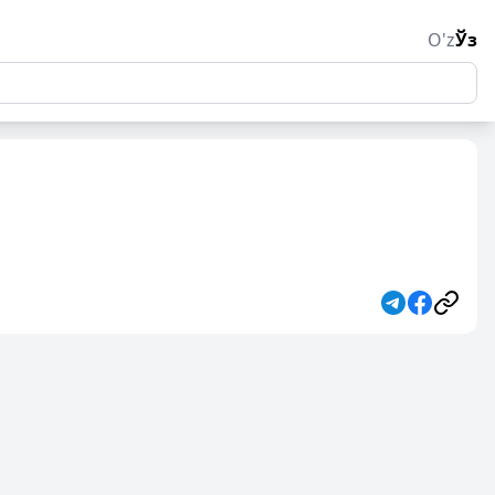
O'z
Ўз