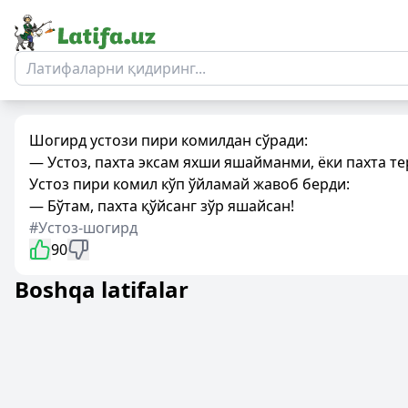
Шогирд устози пири комилдан сўради:
— Устоз, пахта эксам яхши яшайманми, ёки пахта т
Устоз пири комил кўп ўйламай жавоб берди:
— Бўтам, пахта қўйсанг зўр яшайсан!
#Устоз-шогирд
90
Boshqa latifalar