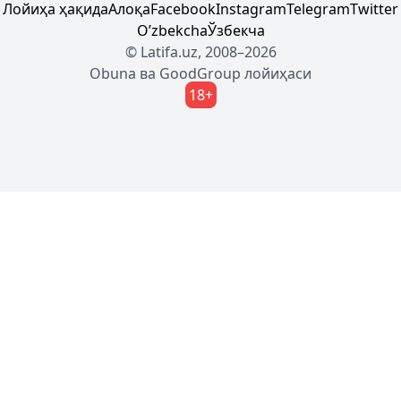
Лойиҳа ҳақида
Алоқа
Facebook
Instagram
Telegram
Twitter
Oʼzbekcha
Ўзбекча
© Latifa.uz, 2008–2026
Obuna
ва
GoodGroup
лойиҳаси
18+