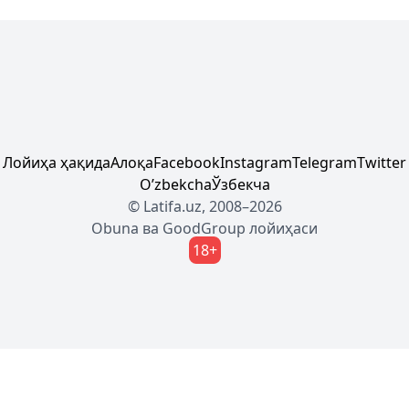
Лойиҳа ҳақида
Алоқа
Facebook
Instagram
Telegram
Twitter
Oʼzbekcha
Ўзбекча
© Latifa.uz, 2008–2026
Obuna
ва
GoodGroup
лойиҳаси
18+