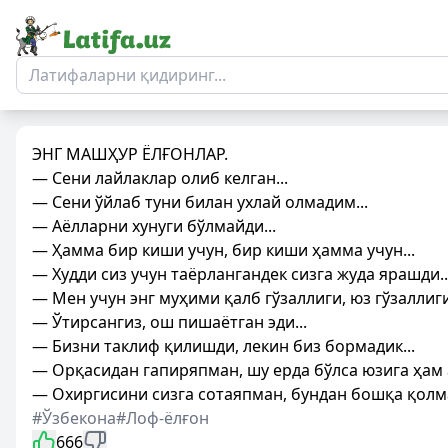
ЭНГ МАШҲУР ЁЛҒОНЛАР.
— Сени лайлаклар олиб келган...
— Сени ўйлаб туни билан ухлай олмадим...
— Аёлларни хунуги бўлмайди...
— Ҳамма бир киши учун, бир киши ҳамма учун...
— Худди сиз учун таёрлангандек сизга жуда ярашди..
— Мен учун энг муҳими қалб гўзаллиги, юз гўзаллиги 
— Ўтирсангиз, ош пишаётган эди...
— Бизни таклиф қилишди, лекин биз бормадик...
— Орқасидан гапиряпман, шу ерда бўлса юзига ҳам 
— Охиргисини сизга сотаяпман, бундан бошқа қолма
#Ўзбекона
#Лоф-ёлғон
666