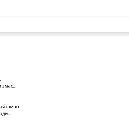
.
эмас...
айтаман...
ди...