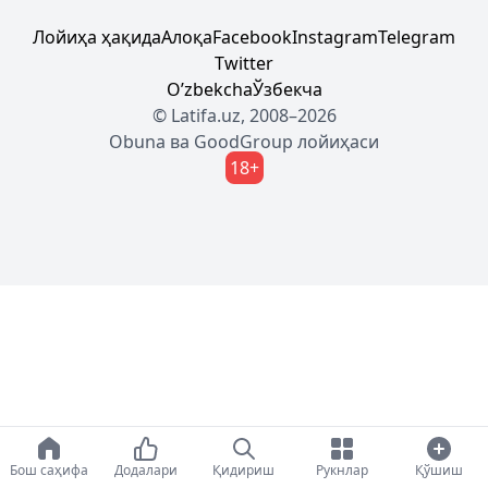
Лойиҳа ҳақида
Алоқа
Facebook
Instagram
Telegram
Twitter
Oʼzbekcha
Ўзбекча
© Latifa.uz, 2008–2026
Obuna
ва
GoodGroup
лойиҳаси
18+
Бош саҳифа
Додалари
Қидириш
Рукнлар
Қўшиш