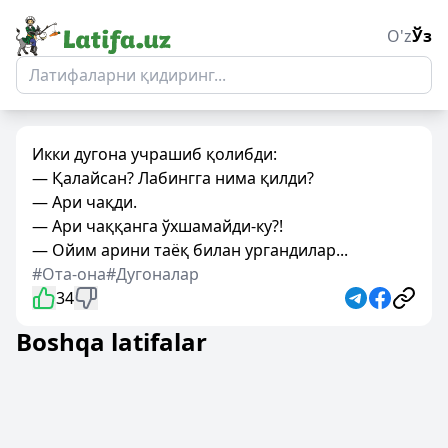
O'z
Ўз
Икки дугона учрашиб қолибди:
— Қалайсан? Лабингга нима қилди?
— Ари чақди.
— Ари чаққанга ўхшамайди-ку?!
— Ойим арини таёқ билан ургандилар...
#Ота-она
#Дугоналар
34
Boshqa latifalar