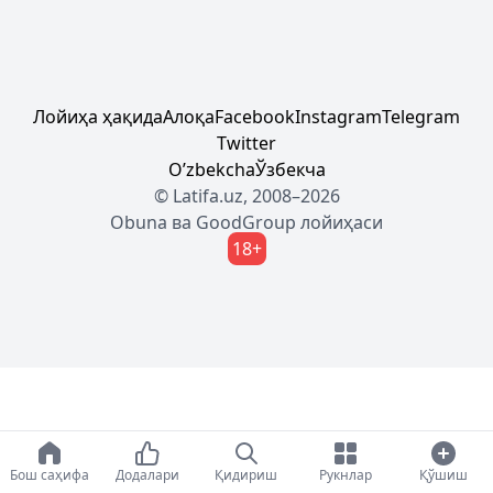
Лойиҳа ҳақида
Алоқа
Facebook
Instagram
Telegram
Twitter
Oʼzbekcha
Ўзбекча
© Latifa.uz, 2008–2026
Obuna
ва
GoodGroup
лойиҳаси
18+
Бош саҳифа
Додалари
Қидириш
Рукнлар
Қўшиш