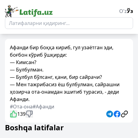
O'z
Ўз
Афанди бир боққа кириб, гул узаётган эди,
боғбон кўриб ўшқирди:
— Кимсан?
— Булбулман.
— Булбул бўлсанг, қани, бир сайрачи?
— Мен тажрибасиз ёш булбулман, сайрашни
ҳозирча ота-онамдан эшитиб турасиз, - деди
Афанди.
#Ота-она
#Афанди
139
Boshqa latifalar