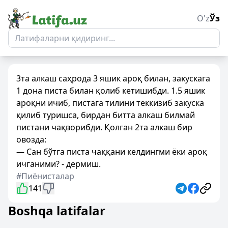
O'z
Ўз
3та алкаш саҳрода 3 яшик ароқ билан, закускага
1 дона писта билан қолиб кетишибди. 1.5 яшик
ароқни ичиб, пистага тилини теккизиб закуска
қилиб туришса, бирдан битта алкаш билмай
пистани чақворибди. Қолган 2та алкаш бир
овозда:
— Сан бўтга писта чаққани келдингми ёки ароқ
ичганими? - дермиш.
#Пиёнисталар
141
Boshqa latifalar