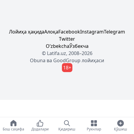
Лойиҳа ҳақида
Алоқа
Facebook
Instagram
Telegram
Twitter
Oʼzbekcha
Ўзбекча
© Latifa.uz, 2008–2026
Obuna
ва
GoodGroup
лойиҳаси
18+
Бош саҳифа
Додалари
Қидириш
Рукнлар
Қўшиш