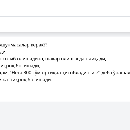
ушунмасалар керак?!
ди;
а сотиб олишади-ю, шакар олиш эсдан чиқади;
тиқроқ босишади;
ам, “Нега 300 сўм ортиқча ҳисобладингиз?” деб сўрашад
м қаттиқроқ босишади.