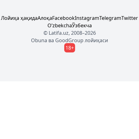
Лойиҳа ҳақида
Алоқа
Facebook
Instagram
Telegram
Twitter
Oʼzbekcha
Ўзбекча
© Latifa.uz, 2008–2026
Obuna
ва
GoodGroup
лойиҳаси
18+