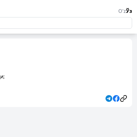
O'z
Ўз
и;