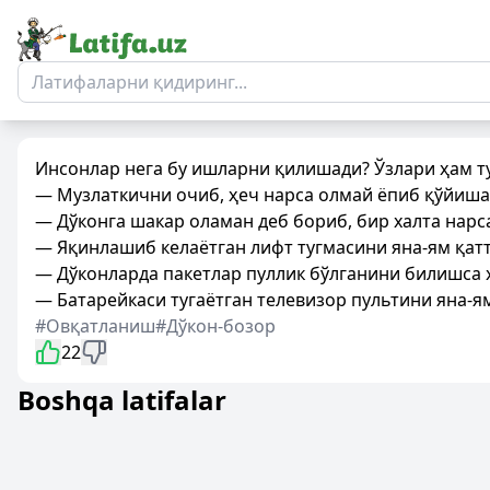
Инсонлар нега бу ишларни қилишади? Ўзлари ҳам т
— Музлаткични очиб, ҳеч нарса олмай ёпиб қўйиша
— Дўконга шакар оламан деб бориб, бир халта нарс
— Яқинлашиб келаётган лифт тугмасини яна-ям қат
— Дўконларда пакетлар пуллик бўлганини билишса ҳ
— Батарейкаси тугаётган телевизор пультини яна-я
#Овқатланиш
#Дўкон-бозор
22
Boshqa latifalar