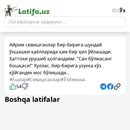
O'z
Ўз
Айрим севишганлар бир-бирига шундай
ўхшашки ҳаёлларида ҳам бир ҳил ўйлашади.
Ҳаттоки урушиб қолгандаям: "Сан бўлмасанг
бошқаси!" Хуллас, бир-бирига узукка кўз
қўйгандек мос бўлишади...
#Ёшлар
#Севишганлар
#Ўзбекона
54
Boshqa latifalar