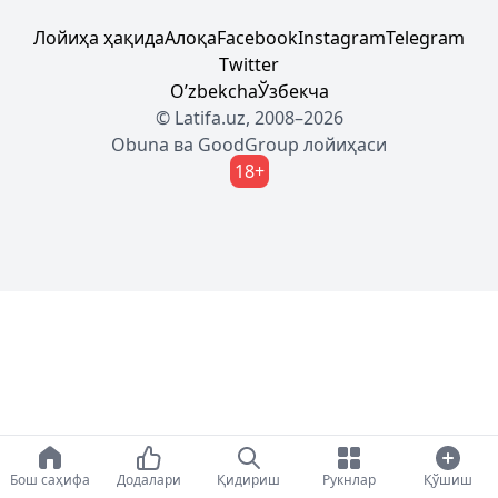
Лойиҳа ҳақида
Алоқа
Facebook
Instagram
Telegram
Twitter
Oʼzbekcha
Ўзбекча
© Latifa.uz, 2008–2026
Obuna
ва
GoodGroup
лойиҳаси
18+
Бош саҳифа
Додалари
Қидириш
Рукнлар
Қўшиш