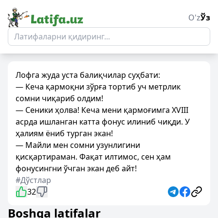
O'z
Ўз
Лофга жуда уста балиқчилар суҳбати:
— Кеча қармоқни зўрға тортиб уч метрлик
сомни чиқариб олдим!
— Сеники ҳолва! Кеча мени қармоғимга XVIII
асрда ишланган катта фонус илиниб чиқди. У
ҳалиям ёниб турган экан!
— Майли мен сомни узунлигини
қисқартираман. Фақат илтимос, сен ҳам
фонусингни ўчган экан деб айт!
#Дўстлар
32
Boshqa latifalar