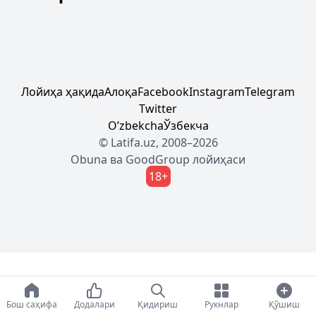
Лойиҳа ҳақида
Алоқа
Facebook
Instagram
Telegram
Twitter
Oʼzbekcha
Ўзбекча
© Latifa.uz, 2008–2026
Obuna
ва
GoodGroup
лойиҳаси
18+
Бош саҳифа
Додалари
Қидириш
Рукнлар
Қўшиш