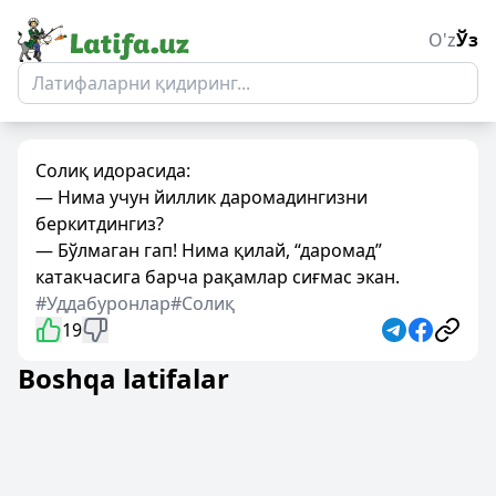
O'z
Ўз
Солиқ идорасида:
— Нима учун йиллик даромадингизни
беркитдингиз?
— Бўлмаган гап! Нима қилай, “даромад”
катакчасига барча рақамлар сиғмас экан.
#Уддабуронлар
#Солиқ
19
Boshqa latifalar