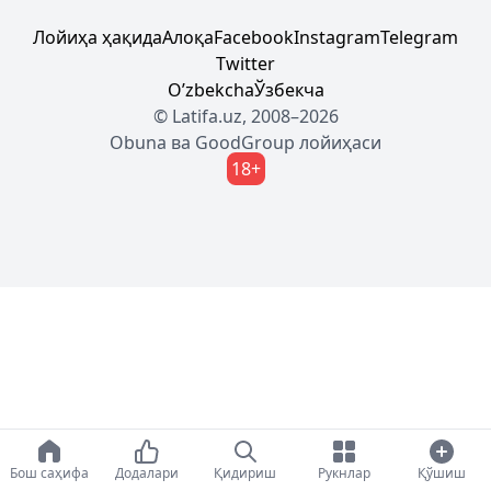
Лойиҳа ҳақида
Алоқа
Facebook
Instagram
Telegram
Twitter
Oʼzbekcha
Ўзбекча
© Latifa.uz, 2008–2026
Obuna
ва
GoodGroup
лойиҳаси
18+
Бош саҳифа
Додалари
Қидириш
Рукнлар
Қўшиш