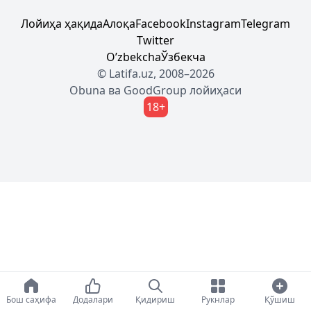
Лойиҳа ҳақида
Алоқа
Facebook
Instagram
Telegram
Twitter
Oʼzbekcha
Ўзбекча
© Latifa.uz, 2008–2026
Obuna
ва
GoodGroup
лойиҳаси
18+
Бош саҳифа
Додалари
Қидириш
Рукнлар
Қўшиш