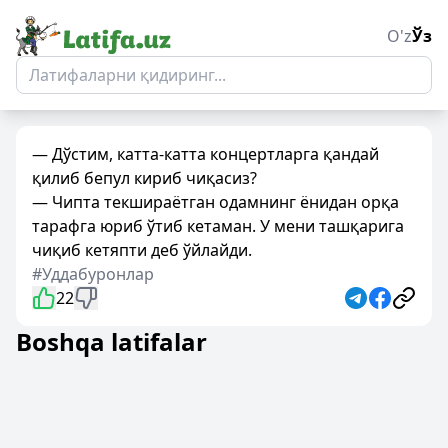
O'z
Ўз
— Дўстим, катта-катта концертларга қандай
қилиб бепул кириб чиқасиз?
— Чипта текшираётган одамнинг ёнидан орқа
тарафга юриб ўтиб кетаман. У мени ташқарига
чиқиб кетяпти деб ўйлайди.
#Уддабуронлар
22
Boshqa latifalar