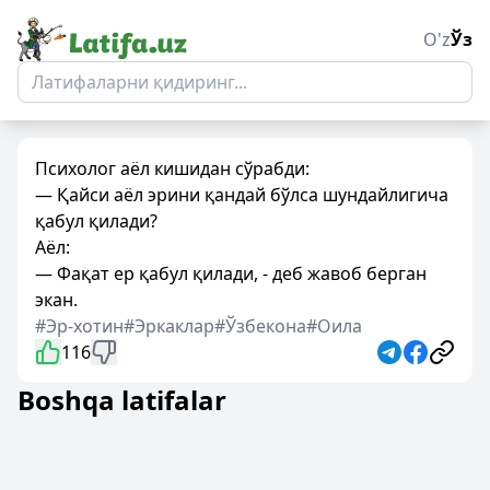
O'z
Ўз
Психолог аёл кишидан сўрабди:
— Қайси аёл эрини қандай бўлса шундайлигича
қабул қилади?
Аёл:
— Фақат ер қабул қилади, - деб жавоб берган
экан.
#Эр-хотин
#Эркаклар
#Ўзбекона
#Оила
116
Boshqa latifalar