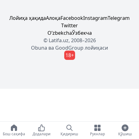
Лойиҳа ҳақида
Алоқа
Facebook
Instagram
Telegram
Twitter
Oʼzbekcha
Ўзбекча
© Latifa.uz, 2008–2026
Obuna
ва
GoodGroup
лойиҳаси
18+
Бош саҳифа
Додалари
Қидириш
Рукнлар
Қўшиш