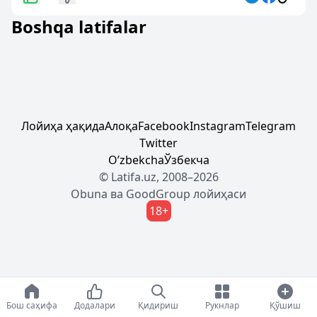
Boshqa latifalar
Лойиҳа ҳақида
Алоқа
Facebook
Instagram
Telegram
Twitter
Oʼzbekcha
Ўзбекча
© Latifa.uz, 2008–2026
Obuna
ва
GoodGroup
лойиҳаси
18+
Бош саҳифа
Додалари
Қидириш
Рукнлар
Қўшиш