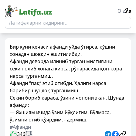
O'z
Ўз
Бир куни кечаси афанди уйда ўтирса, қўшни
хонадан шовқин эшитилибди.
Афанди деворда илиниб турган милтиғини
секин олиб хонага кирса, рўпарасида қоп-қора
нарса турганмиш.
Афанди “пақ” этиб отибди. Ҳалиги нарса
барибир шундоқ турганмиш.
Секин бориб қараса, ўзини чопони экан. Шунда
афанди:
— Яхшиям ичида ўзим йўқлигим. Бўлмаса,
ўзимни отиб қўярдим, - дермиш.
#Афанди
346