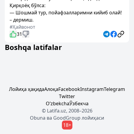
Қирқоёқ бўлса:
— Шошмай тур, пойафзалларимни кийиб олай!
– дермиш.
#Ҳайвонот
31
Boshqa latifalar
Лойиҳа ҳақида
Алоқа
Facebook
Instagram
Telegram
Twitter
Oʼzbekcha
Ўзбекча
© Latifa.uz, 2008–2026
Obuna
ва
GoodGroup
лойиҳаси
18+