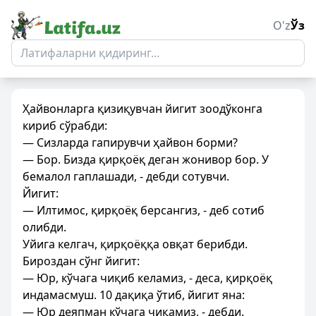
O'z
Ўз
Ҳайвонларга қизиқувчан йигит зоодўконга
кириб сўрабди:
— Сизларда гапирувчи ҳайвон борми?
— Бор. Бизда қирқоёқ деган жонивор бор. У
бемалол гаплашади, - дебди сотувчи.
Йигит:
— Илтимос, қирқоёқ берсангиз, - деб сотиб
олибди.
Уйига келгач, қирқоёққа овқат берибди.
Бироздан сўнг йигит:
— Юр, кўчага чиқиб келамиз, - деса, қирқоёқ
индамасмуш. 10 дақиқа ўтиб, йигит яна:
— Юр деяпман кўчага чиқамиз, - дебди.