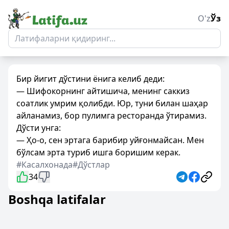
O'z
Ўз
Бир йигит дўстини ёнига келиб деди:
— Шифокорнинг айтишича, менинг саккиз
соатлик умрим қолибди. Юр, туни билан шаҳар
айланамиз, бор пулимга ресторанда ўтирамиз.
Дўсти унга:
— Ҳо-о, сен эртага барибир уйғонмайсан. Мен
бўлсам эрта туриб ишга боришим керак.
#Касалхонада
#Дўстлар
34
Boshqa latifalar