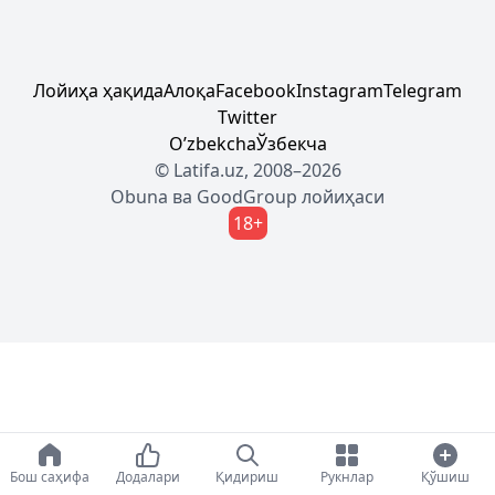
Лойиҳа ҳақида
Алоқа
Facebook
Instagram
Telegram
Twitter
Oʼzbekcha
Ўзбекча
© Latifa.uz, 2008–2026
Obuna
ва
GoodGroup
лойиҳаси
18+
Бош саҳифа
Додалари
Қидириш
Рукнлар
Қўшиш