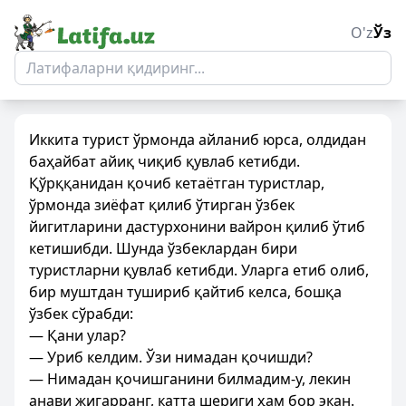
O'z
Ўз
Иккита турист ўрмонда айланиб юрса, олдидан
баҳайбат айиқ чиқиб қувлаб кетибди.
Қўрққанидан қочиб кетаётган туристлар,
ўрмонда зиёфат қилиб ўтирган ўзбек
йигитларини дастурхонини вайрон қилиб ўтиб
кетишибди. Шунда ўзбеклардан бири
туристларни қувлаб кетибди. Уларга етиб олиб,
бир муштдан тушириб қайтиб келса, бошқа
ўзбек сўрабди:
— Қани улар?
— Уриб келдим. Ўзи нимадан қочишди?
— Нимадан қочишганини билмадим-у, лекин
анави жигарранг, катта шериги ҳам бор экан.