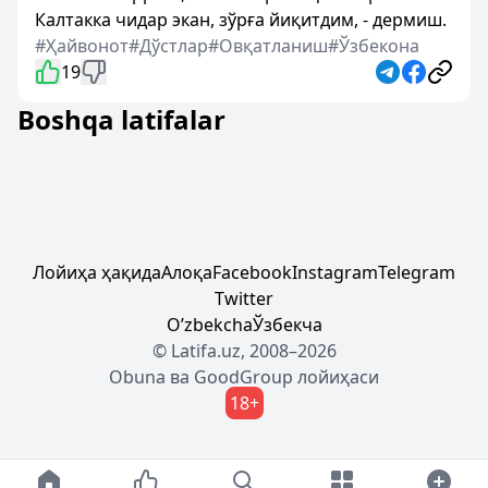
Калтакка чидар экан, зўрға йиқитдим, - дермиш.
#Ҳайвонот
#Дўстлар
#Овқатланиш
#Ўзбекона
19
Boshqa latifalar
Лойиҳа ҳақида
Алоқа
Facebook
Instagram
Telegram
Twitter
Oʼzbekcha
Ўзбекча
© Latifa.uz, 2008–2026
Obuna
ва
GoodGroup
лойиҳаси
18+