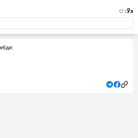
O'z
Ўз
дебди: