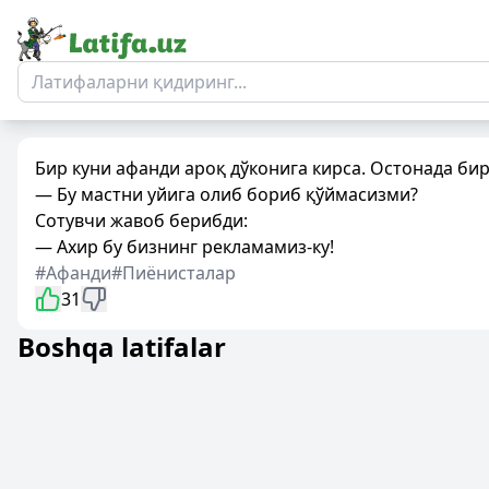
Бир куни афанди ароқ дўконига кирса. Остонада бир
— Бу мастни уйига олиб бориб қўймасизми?
Сотувчи жавоб берибди:
— Ахир бу бизнинг рекламамиз-ку!
#Афанди
#Пиёнисталар
31
Boshqa latifalar