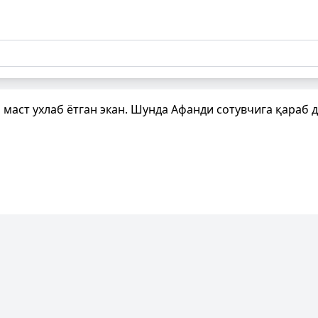
 маст ухлаб ётган экан. Шунда Афанди сотувчига қараб 