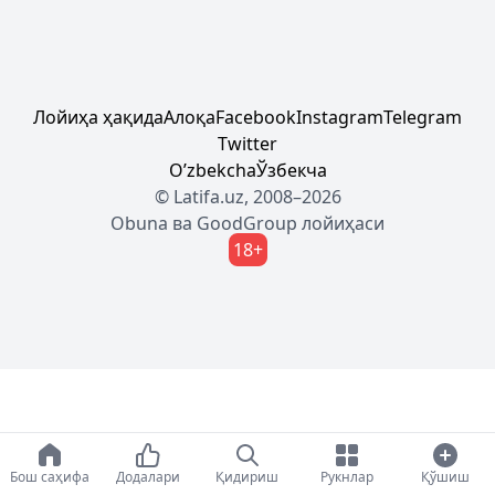
Лойиҳа ҳақида
Алоқа
Facebook
Instagram
Telegram
Twitter
Oʼzbekcha
Ўзбекча
© Latifa.uz, 2008–2026
Obuna
ва
GoodGroup
лойиҳаси
18+
Бош саҳифа
Додалари
Қидириш
Рукнлар
Қўшиш