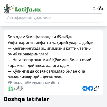
O'z
Ўз
Бир одам ўғил фарзандли бўлибди.
Улфатларини зиёфатга чақириб уларга дебди:
— Келганингизда эшигимизни қаттиқ тепиб
очиб кираверинглар!
— Нега тепар эканмиз? Қўлимиз билан очиб
кирамиз, - дейишса, ҳалиги одам:
— Қўлингизда совға-саломлар билан оча
олмайсизлар-да! – деган экан.
#Болалар
#Меҳмон-мезбон
20
Boshqa latifalar