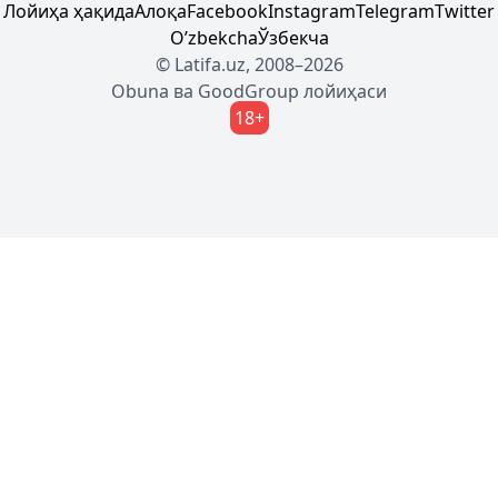
Лойиҳа ҳақида
Алоқа
Facebook
Instagram
Telegram
Twitter
Oʼzbekcha
Ўзбекча
© Latifa.uz, 2008–2026
Obuna
ва
GoodGroup
лойиҳаси
18+