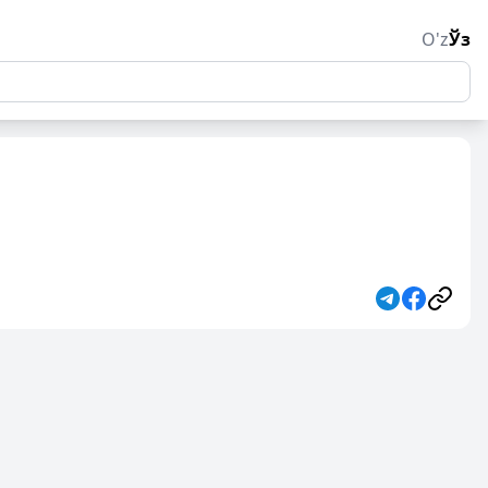
O'z
Ўз