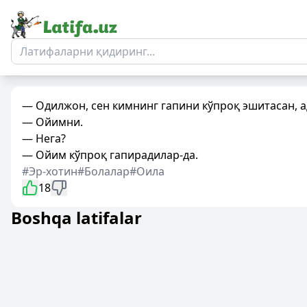
— Одилжон, сен кимнинг гапини кўпроқ эшитасан, 
— Ойимни.
— Нега?
— Ойим кўпроқ гапирадилар-да.
#Эр-хотин
#Болалар
#Оила
18
Boshqa latifalar