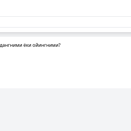
адангними ёки ойингними?