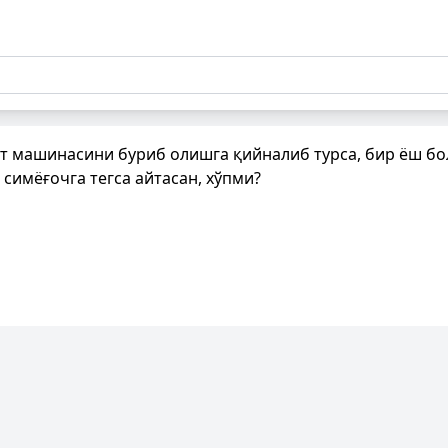
т машинасини буриб олишга қийналиб турса, бир ёш бо
симёғочга тегса айтасан, хўпми?