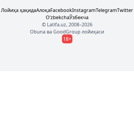
Лойиҳа ҳақида
Алоқа
Facebook
Instagram
Telegram
Twitter
Oʼzbekcha
Ўзбекча
© Latifa.uz, 2008–2026
Obuna
ва
GoodGroup
лойиҳаси
18+