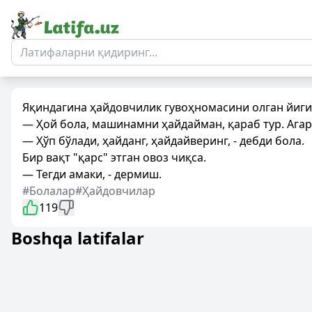
Яқиндагина ҳайдовчилик гувоҳномасини олган йиги
— Ҳой бола, машинамни ҳайдайман, қараб тур. Агар 
— Ҳўп бўлади, ҳайданг, ҳайдайверинг, - дебди бола.
Бир вақт "қарс" этган овоз чиқса.
— Тегди амаки, - дермиш.
#Болалар
#Ҳайдовчилар
119
Boshqa latifalar