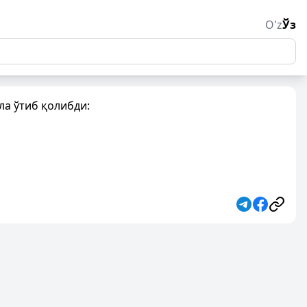
O'z
Ўз
ла ўтиб қолибди: