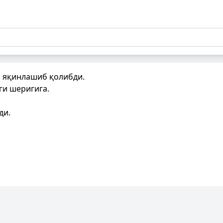
а яқинлашиб қолибди.
ги шеригига.
ди.