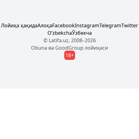
Лойиҳа ҳақида
Алоқа
Facebook
Instagram
Telegram
Twitter
Oʼzbekcha
Ўзбекча
© Latifa.uz, 2008–2026
Obuna
ва
GoodGroup
лойиҳаси
18+