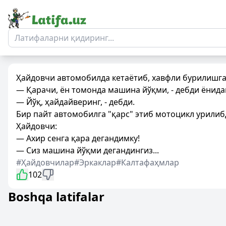
Ҳайдовчи автомобилда кетаётиб, хавфли бурилишг
— Қарачи, ён томонда машина йўқми, - дебди ёнида
— Йўқ, ҳайдайверинг, - дебди.
Бир пайт автомобилга "қарс" этиб мотоцикл урилиб
Ҳайдовчи:
— Ахир сенга қара дегандимку!
— Сиз машина йўқми дегандингиз...
#Ҳайдовчилар
#Эркаклар
#Калтафаҳмлар
102
Boshqa latifalar