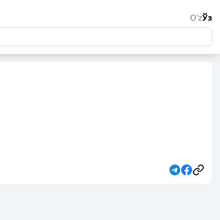
O'z
Ўз