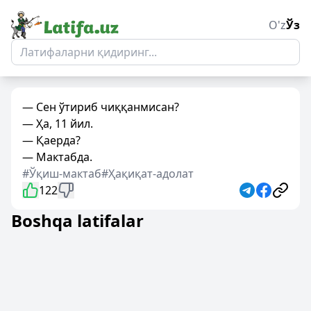
O'z
Ўз
— Сен ўтириб чиққанмисан?
— Ҳа, 11 йил.
— Қаерда?
— Мактабда.
#Ўқиш-мактаб
#Ҳақиқат-адолат
122
Boshqa latifalar