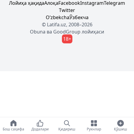
Лойиҳа ҳақида
Алоқа
Facebook
Instagram
Telegram
Twitter
Oʼzbekcha
Ўзбекча
© Latifa.uz, 2008–2026
Obuna
ва
GoodGroup
лойиҳаси
18+
Бош саҳифа
Додалари
Қидириш
Рукнлар
Қўшиш