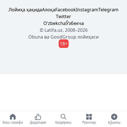
Лойиҳа ҳақида
Алоқа
Facebook
Instagram
Telegram
Twitter
Oʼzbekcha
Ўзбекча
© Latifa.uz, 2008–2026
Obuna
ва
GoodGroup
лойиҳаси
18+
Бош саҳифа
Додалари
Қидириш
Рукнлар
Қўшиш