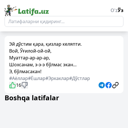
O'z
Ўз
Эй дўстим қара, қизлар келяпти.
Вой, Ўғилой-ой-ой,
Муаттар-ар-ар-ар,
Шохсанам, э-э-э бўлмас экан...
Э, бўлмасакан!
#Аёллар
#Ёшлар
#Эркаклар
#Дўстлар
16
Boshqa latifalar