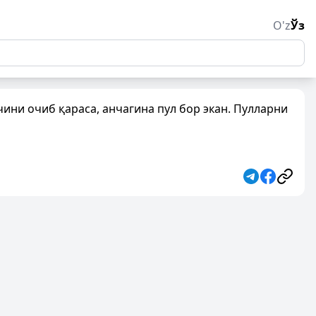
O'z
Ўз
чини очиб қараса, анчагина пул бор экан. Пулларни