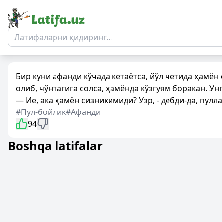
Бир куни афанди кўчада кетаётса, йўл четида ҳамён
олиб, чўнтагига солса, ҳамёнда кўзгуям боракан. Унг
— Ие, ака ҳамён сизникимиди? Узр, - дебди-да, пулл
#Пул-бойлик
#Афанди
94
Boshqa latifalar