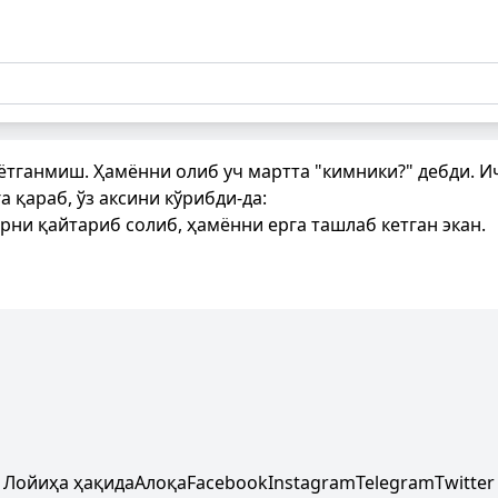
 ётганмиш. Ҳамённи олиб уч мартта "кимники?" дебди. И
а қараб, ўз аксини кўрибди-да:
арни қайтариб солиб, ҳамённи ерга ташлаб кетган экан.
Лойиҳа ҳақида
Алоқа
Facebook
Instagram
Telegram
Twitter