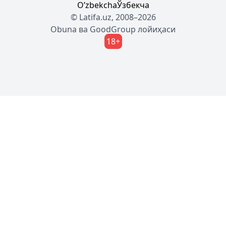
Oʼzbekcha
Ўзбекча
© Latifa.uz, 2008–2026
Obuna
ва
GoodGroup
лойиҳаси
18+