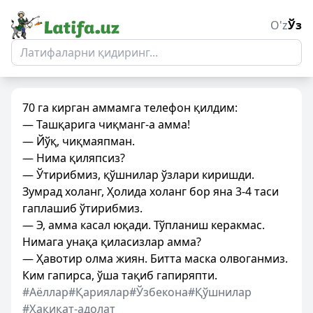
O'z
Ўз
70 га кирган аммамга телефон қилдим:
— Ташқарига чиқманг-а амма!
— Йўқ, чиқмаяпман.
— Нима қиляпсиз?
— Ўтирибмиз, қўшнилар ўзлари киришди.
Зумрад холанг, Ҳолида холанг бор яна 3-4 таси
гаплашиб ўтирибмиз.
— Э, амма касал юқади. Тўпланиш керакмас.
Нимага унақа қиласизлар амма?
— Ҳавотир олма жиян. Битта маска олвоганмиз.
Ким гапирса, ўша тақиб гапиряпти.
#Аёллар
#Қариялар
#Ўзбекона
#Қўшнилар
#Ҳақиқат-адолат