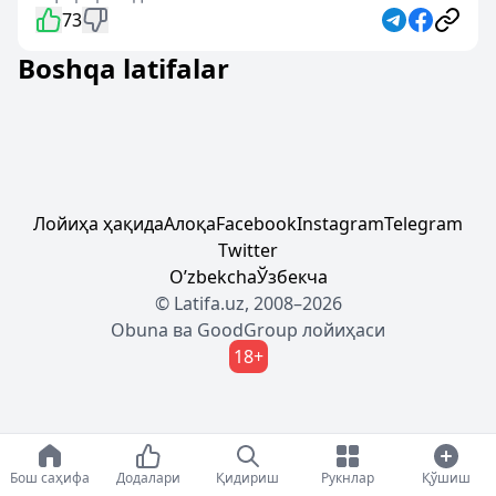
73
Boshqa latifalar
Лойиҳа ҳақида
Алоқа
Facebook
Instagram
Telegram
Twitter
Oʼzbekcha
Ўзбекча
© Latifa.uz, 2008–2026
Obuna
ва
GoodGroup
лойиҳаси
18+
Бош саҳифа
Додалари
Қидириш
Рукнлар
Қўшиш