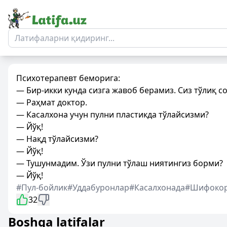
Психотерапевт беморига:
— Бир-икки кунда сизга жавоб берамиз. Сиз тўлиқ с
— Раҳмат доктор.
— Касалхона учун пулни пластикда тўлайсизми?
— Йўқ!
— Нақд тўлайсизми?
— Йўқ!
— Тушунмадим. Ўзи пулни тўлаш ниятингиз борми?
— Йўқ!
#Пул-бойлик
#Уддабуронлар
#Касалхонада
#Шифоко
32
Boshqa latifalar