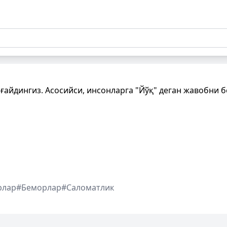
оғайдингиз. Асосийси, инсонларга "Йўқ" деган жавобни 
рлар
#Беморлар
#Саломатлик