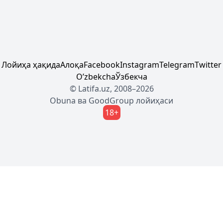
Лойиҳа ҳақида
Алоқа
Facebook
Instagram
Telegram
Twitter
Oʼzbekcha
Ўзбекча
© Latifa.uz, 2008–2026
Obuna
ва
GoodGroup
лойиҳаси
18+