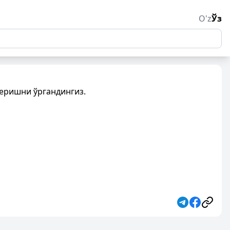
O'z
Ўз
беришни ўргандингиз.