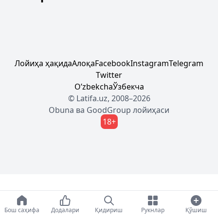
Лойиҳа ҳақида
Алоқа
Facebook
Instagram
Telegram
Twitter
Oʼzbekcha
Ўзбекча
© Latifa.uz, 2008–2026
Obuna
ва
GoodGroup
лойиҳаси
18+
Бош саҳифа
Додалари
Қидириш
Рукнлар
Қўшиш