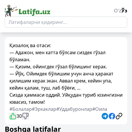
O'z
Ўз
Қизалоқ ва отаси:
— Адажон, мен катта бўлсам сиздек гўзал
бўламан.
— Қизим, ойингдек гўзал бўлишинг керак.
— Йўқ. Ойимдек бўлишим учун анча ҳаракат
қилишим керак экан. Аввал крем, кейин упа,
кейин қалам, туш, лаб бўёғи, ...
Сизда ҳаммаси оддий. Уйқудан туриб юзингизни
ювасиз, тамом!
#Болалар
#Эркаклар
#Уддабуронлар
#Оила
30
Boshqa latifalar