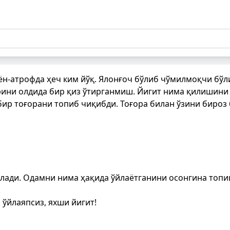
 ён-атрофда ҳеч ким йўқ. Ялонғоч бўлиб чўмилмоқчи бўл
рини олдида бир қиз ўтирганмиш. Йигит нима қилишини
бир тоғорани топиб чиқибди. Тоғора билан ўзини бироз 
лади. Одамни нима ҳақида ўйлаётганини осонгина топи
.
 ўйлаяпсиз, яхши йигит!