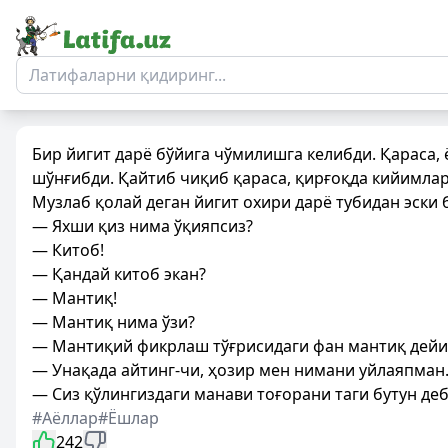
Бир йигит дарё бўйига чўмилишга келибди. Қараса,
шўнғибди. Қайтиб чиқиб қараса, қирғоқда кийимла
Музлаб қолай деган йигит охири дарё тубидан эски 
— Яхши қиз нима ўқияпсиз?
— Китоб!
— Қандай китоб экан?
— Мантиқ!
— Мантиқ нима ўзи?
— Мантиқий фикрлаш тўғрисидаги фан мантиқ дейи
— Унақада айтинг-чи, ҳозир мен нимани уйлаяпман
— Сиз қўлингиздаги манави тоғорани таги бутун деб
#Аёллар
#Ёшлар
242