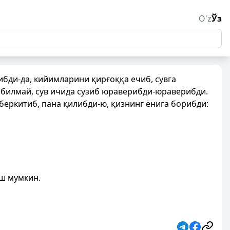
O'z
Ўз
ибди-да, кийимларини қирғоққа ечиб, сувга
 билмай, сув ичида сузиб юраверибди-юраверибди.
беркитиб, пана қилибди-ю, қизнинг ёнига борибди:
ш мумкин.