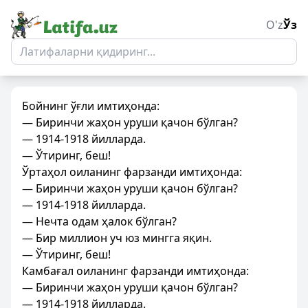
O'z
Ўз
Бойнинг ўғли имтиҳонда:
— Биринчи жаҳон уруши қачон бўлган?
— 1914-1918 йилларда.
— Ўтиринг, беш!
Ўртаҳол оиланинг фарзанди имтиҳонда:
— Биринчи жаҳон уруши қачон бўлган?
— 1914-1918 йилларда.
— Нечта одам ҳалок бўлган?
— Бир миллион уч юз мингга яқин.
— Ўтиринг, беш!
Камбағал оиланинг фарзанди имтиҳонда:
— Биринчи жаҳон уруши қачон бўлган?
— 1914-1918 йилларда.