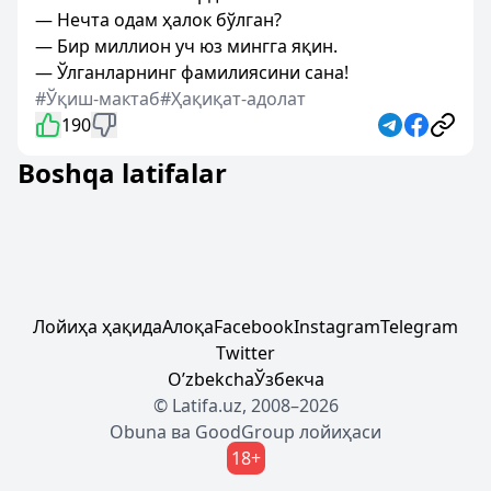
— Нечта одам ҳалок бўлган?
— Бир миллион уч юз мингга яқин.
— Ўлганларнинг фамилиясини сана!
#Ўқиш-мактаб
#Ҳақиқат-адолат
190
Boshqa latifalar
Лойиҳа ҳақида
Алоқа
Facebook
Instagram
Telegram
Twitter
Oʼzbekcha
Ўзбекча
© Latifa.uz, 2008–2026
Obuna
ва
GoodGroup
лойиҳаси
18+