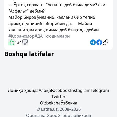
— Ўртоқ сержант. "Аспалт" деб ёзиладими? ёки
"Асфальт" дебми?
Майор бироз ўйланиб, каллани бир тепиб
ариққа тушириб юборибди-да, — Майли
каллани ҳам ариқ ичида деб ёзақол, - дебди.
#Қора-юмор
#ДАН-ходимлари
134
Boshqa latifalar
Лойиҳа ҳақида
Алоқа
Facebook
Instagram
Telegram
Twitter
Oʼzbekcha
Ўзбекча
© Latifa.uz, 2008–2026
Obuna
ва
GoodGroup
лойиҳаси