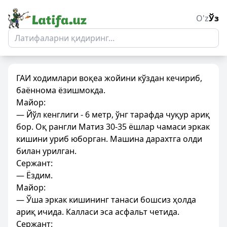
O'z
Ўз
ГАИ ходимлари воқеа жойини кўздан кечириб,
баённома ёзишмокда.
Майор:
— Йўл кенглиги - 6 метр, ўнг тарафда чуқур ариқ
бор. Оқ рангли Матиз 30-35 ёшлар чамаси эркак
кишини уриб юборган. Машина дарахтга олди
билан урилган.
Сержант:
— Ёздим.
Майор:
— Ўша эркак кишининг танаси бошсиз ҳолда
ариқ ичида. Калласи эса асфальт четида.
Сержант: