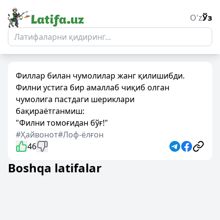
O'z
Ўз
Филлар билан чумолилар жанг қилишибди.
Филни устига бир амаллаб чиқиб олган
чумолига пастдаги шериклари
бақираётганмиш:
"Филни томоғидан бўғ!"
#Ҳайвонот
#Лоф-ёлғон
46
Boshqa latifalar