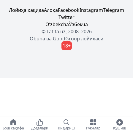
Лойиҳа ҳақида
Алоқа
Facebook
Instagram
Telegram
Twitter
Oʼzbekcha
Ўзбекча
© Latifa.uz, 2008–2026
Obuna
ва
GoodGroup
лойиҳаси
18+
Бош саҳифа
Додалари
Қидириш
Рукнлар
Қўшиш